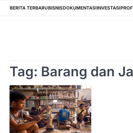
Skip
BERITA TERBARU
BISNIS
DOKUMENTASI
INVESTASI
PROF
to
content
Tag:
Barang dan J