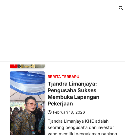
BERITA TERBARU
Banyak Negara Incar Urea RI,
Industri Pupuk Indonesia
Kembali Bergairah?
Maret 13, 2026
Ketegangan di Timur Tengah mulai
mengubah peta pasokan komoditas
global, termasuk pupuk. Di tengah
situasi…
1
BERITA TERBARU
Tjandra Limanjaya:
Pengusaha Sukses
Membuka Lapangan
Pekerjaan
Februari 18, 2026
Tjandra Limanjaya KHE adalah
seorang pengusaha dan investor
yang memiliki pengalaman panjang