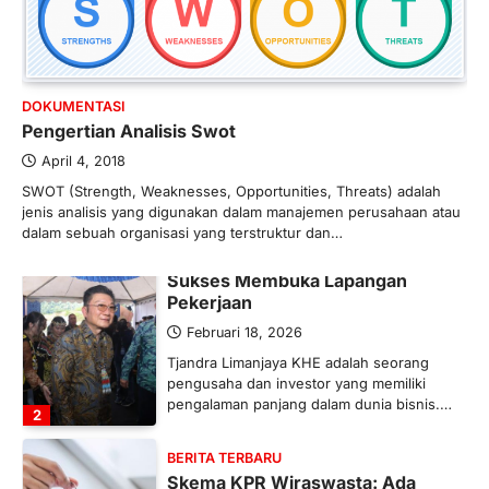
Banyak Negara Incar Urea RI,
Industri Pupuk Indonesia Kembali
Bergairah?
Maret 13, 2026
DOKUMENTASI
Ketegangan di Timur Tengah mulai
Pengertian Analisis Swot
mengubah peta pasokan komoditas
global, termasuk pupuk. Di tengah
April 4, 2018
situasi…
SWOT (Strength, Weaknesses, Opportunities, Threats) adalah
1
jenis analisis yang digunakan dalam manajemen perusahaan atau
dalam sebuah organisasi yang terstruktur dan…
BERITA TERBARU
Tjandra Limanjaya: Pengusaha
Sukses Membuka Lapangan
Pekerjaan
Februari 18, 2026
Tjandra Limanjaya KHE adalah seorang
pengusaha dan investor yang memiliki
pengalaman panjang dalam dunia bisnis.…
2
BERITA TERBARU
Skema KPR Wiraswasta: Ada