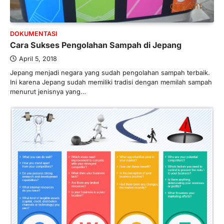
BERITA TERBARU
Direktur PT GEB Tjandra
DOKUMENTASI
Limanjaya bin Yohanes
Cara Sukses Pengolahan Sampah di Jepang
Limanjaya: Profil dan Prinsipnya
April 5, 2018
Januari 22, 2026
Jepang menjadi negara yang sudah pengolahan sampah terbaik.
Hal yang harus ada pada seorang pebisnis
Ini karena Jepang sudah memiliki tradisi dengan memilah sampah
adalah prinsip dan pengetahuan. Jika
menurut jenisnya yang…
Anda adalah seorang…
4
BERITA TERBARU
Impor BBM Sudah Direstui,
Distribusi ke SPBU Swasta Sudah
Kembali Normal?
Januari 15, 2026
Pemerintah melalui Kementerian Energi
dan Sumber Daya Mineral (ESDM) telah
memberikan izin kepada operator SPBU…
5
BERITA TERBARU