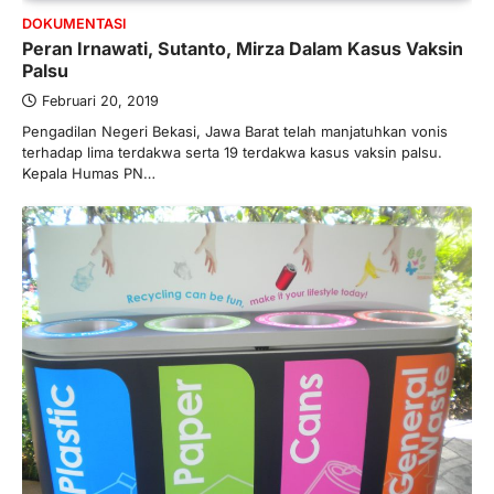
DOKUMENTASI
Peran Irnawati, Sutanto, Mirza Dalam Kasus Vaksin
Palsu
Februari 20, 2019
Pengadilan Negeri Bekasi, Jawa Barat telah manjatuhkan vonis
terhadap lima terdakwa serta 19 terdakwa kasus vaksin palsu.
Kepala Humas PN…
BERITA TERBARU
Skema KPR Wiraswasta: Ada
Solusi Pembiayaan Rumah Bagi
Pelaku Usaha?
Januari 27, 2026
PT Bank Tabungan Negara (BTN) baru-
baru ini mengungkapkan skema Kredit
Perumahan Rakyat (KPR) yang dirancang…
3