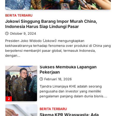
Banyak Negara Incar Urea RI,
Industri Pupuk Indonesia Kembali
Bergairah?
BERITA TERBARU
Jokowi Singgung Barang Impor Murah China,
Maret 13, 2026
Indonesia Harus Siap Lindungi Pasar
Ketegangan di Timur Tengah mulai
mengubah peta pasokan komoditas
Oktober 9, 2024
global, termasuk pupuk. Di tengah
Presiden Joko Widodo (Jokowi) mengungkapkan
situasi…
kekhawatirannya terhadap fenomena over produksi di China yang
1
berpotensi membanjiri pasar global, termasuk Indonesia,
dengan…
BERITA TERBARU
Tjandra Limanjaya: Pengusaha
Sukses Membuka Lapangan
Pekerjaan
Februari 18, 2026
Tjandra Limanjaya KHE adalah seorang
pengusaha dan investor yang memiliki
pengalaman panjang dalam dunia bisnis.…
2
BERITA TERBARU
Skema KPR Wiraswasta: Ada