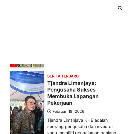
BERITA TERBARU
Banyak Negara Incar Urea RI,
Industri Pupuk Indonesia
Kembali Bergairah?
Maret 13, 2026
Ketegangan di Timur Tengah mulai
mengubah peta pasokan komoditas
global, termasuk pupuk. Di tengah
situasi…
1
BERITA TERBARU
Tjandra Limanjaya:
Pengusaha Sukses
Membuka Lapangan
Pekerjaan
Februari 18, 2026
Tjandra Limanjaya KHE adalah
seorang pengusaha dan investor
yang memiliki pengalaman panjang