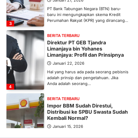
Januari 27, 2026
PT Bank Tabungan Negara (BTN) baru-
baru ini mengungkapkan skema Kredit
Perumahan Rakyat (KPR) yang dirancang…
3
BERITA TERBARU
Direktur PT GEB Tjandra
Limanjaya bin Yohanes
Limanjaya: Profil dan Prinsipnya
Januari 22, 2026
Hal yang harus ada pada seorang pebisnis
adalah prinsip dan pengetahuan. Jika
Anda adalah seorang…
4
BERITA TERBARU
Impor BBM Sudah Direstui,
Distribusi ke SPBU Swasta Sudah
Kembali Normal?
Januari 15, 2026
Pemerintah melalui Kementerian Energi