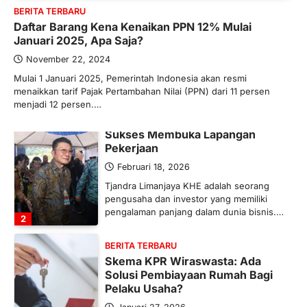
BERITA TERBARU
Maret 13, 2026
Daftar Barang Kena Kenaikan PPN 12% Mulai
Ketegangan di Timur Tengah mulai
Januari 2025, Apa Saja?
mengubah peta pasokan komoditas
global, termasuk pupuk. Di tengah
November 22, 2024
situasi…
Mulai 1 Januari 2025, Pemerintah Indonesia akan resmi
1
menaikkan tarif Pajak Pertambahan Nilai (PPN) dari 11 persen
menjadi 12 persen.…
BERITA TERBARU
Tjandra Limanjaya: Pengusaha
Sukses Membuka Lapangan
Pekerjaan
Februari 18, 2026
Tjandra Limanjaya KHE adalah seorang
pengusaha dan investor yang memiliki
pengalaman panjang dalam dunia bisnis.…
2
BERITA TERBARU
Skema KPR Wiraswasta: Ada
Solusi Pembiayaan Rumah Bagi
Pelaku Usaha?