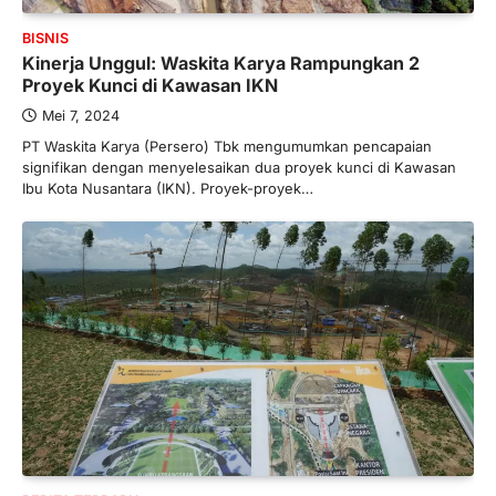
Limanjaya bin Yohanes
BISNIS
Limanjaya: Profil dan Prinsipnya
Kinerja Unggul: Waskita Karya Rampungkan 2
Januari 22, 2026
Proyek Kunci di Kawasan IKN
Hal yang harus ada pada seorang pebisnis
Mei 7, 2024
adalah prinsip dan pengetahuan. Jika
Anda adalah seorang…
PT Waskita Karya (Persero) Tbk mengumumkan pencapaian
4
signifikan dengan menyelesaikan dua proyek kunci di Kawasan
Ibu Kota Nusantara (IKN). Proyek-proyek…
BERITA TERBARU
Impor BBM Sudah Direstui,
Distribusi ke SPBU Swasta Sudah
Kembali Normal?
Januari 15, 2026
Pemerintah melalui Kementerian Energi
dan Sumber Daya Mineral (ESDM) telah
memberikan izin kepada operator SPBU…
5
BERITA TERBARU
Banyak Negara Incar Urea RI,
Industri Pupuk Indonesia Kembali
Bergairah?