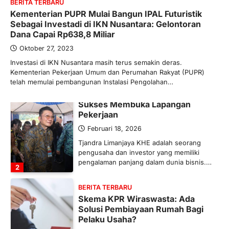
BERITA TERBARU
Kementerian PUPR Mulai Bangun IPAL Futuristik
Maret 13, 2026
Sebagai Investadi di IKN Nusantara: Gelontoran
Ketegangan di Timur Tengah mulai
Dana Capai Rp638,8 Miliar
mengubah peta pasokan komoditas
global, termasuk pupuk. Di tengah
Oktober 27, 2023
situasi…
Investasi di IKN Nusantara masih terus semakin deras.
1
Kementerian Pekerjaan Umum dan Perumahan Rakyat (PUPR)
telah memulai pembangunan Instalasi Pengolahan…
BERITA TERBARU
Tjandra Limanjaya: Pengusaha
Sukses Membuka Lapangan
Pekerjaan
Februari 18, 2026
Tjandra Limanjaya KHE adalah seorang
pengusaha dan investor yang memiliki
pengalaman panjang dalam dunia bisnis.…
2
BERITA TERBARU
Skema KPR Wiraswasta: Ada
Solusi Pembiayaan Rumah Bagi
Pelaku Usaha?