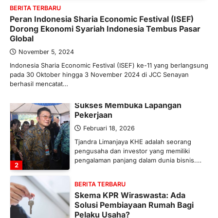
Bergairah?
BERITA TERBARU
Peran Indonesia Sharia Economic Festival (ISEF)
Maret 13, 2026
Dorong Ekonomi Syariah Indonesia Tembus Pasar
Ketegangan di Timur Tengah mulai
Global
mengubah peta pasokan komoditas
global, termasuk pupuk. Di tengah
November 5, 2024
situasi…
Indonesia Sharia Economic Festival (ISEF) ke-11 yang berlangsung
1
pada 30 Oktober hingga 3 November 2024 di JCC Senayan
berhasil mencatat…
BERITA TERBARU
Tjandra Limanjaya: Pengusaha
Sukses Membuka Lapangan
Pekerjaan
Februari 18, 2026
Tjandra Limanjaya KHE adalah seorang
pengusaha dan investor yang memiliki
pengalaman panjang dalam dunia bisnis.…
2
BERITA TERBARU
Skema KPR Wiraswasta: Ada
Solusi Pembiayaan Rumah Bagi
Pelaku Usaha?