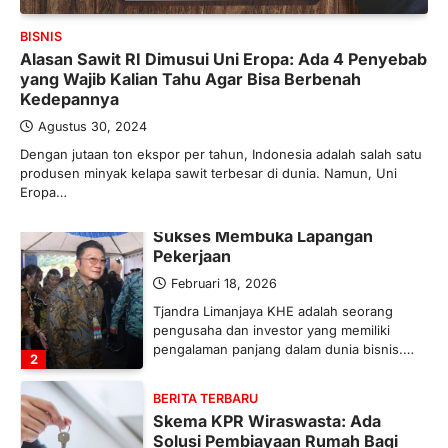
Industri Pupuk Indonesia Kembali
Bergairah?
BISNIS
Alasan Sawit RI Dimusui Uni Eropa: Ada 4 Penyebab
Maret 13, 2026
yang Wajib Kalian Tahu Agar Bisa Berbenah
Ketegangan di Timur Tengah mulai
Kedepannya
mengubah peta pasokan komoditas
global, termasuk pupuk. Di tengah
Agustus 30, 2024
situasi…
Dengan jutaan ton ekspor per tahun, Indonesia adalah salah satu
1
produsen minyak kelapa sawit terbesar di dunia. Namun, Uni
Eropa…
BERITA TERBARU
Tjandra Limanjaya: Pengusaha
Sukses Membuka Lapangan
Pekerjaan
Februari 18, 2026
Tjandra Limanjaya KHE adalah seorang
pengusaha dan investor yang memiliki
pengalaman panjang dalam dunia bisnis.…
2
BERITA TERBARU
Skema KPR Wiraswasta: Ada
Solusi Pembiayaan Rumah Bagi