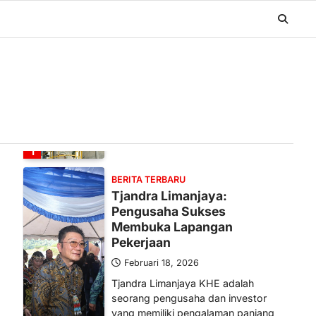
BERITA TERBARU
Banyak Negara Incar Urea RI,
Industri Pupuk Indonesia
Kembali Bergairah?
Maret 13, 2026
Ketegangan di Timur Tengah mulai
mengubah peta pasokan komoditas
global, termasuk pupuk. Di tengah
situasi…
1
BERITA TERBARU
Tjandra Limanjaya:
Pengusaha Sukses
Membuka Lapangan
Pekerjaan
Februari 18, 2026
Tjandra Limanjaya KHE adalah
seorang pengusaha dan investor
yang memiliki pengalaman panjang