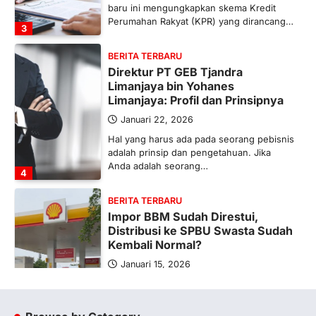
baru ini mengungkapkan skema Kredit
Perumahan Rakyat (KPR) yang dirancang…
3
BERITA TERBARU
Direktur PT GEB Tjandra
Limanjaya bin Yohanes
Limanjaya: Profil dan Prinsipnya
Januari 22, 2026
Hal yang harus ada pada seorang pebisnis
adalah prinsip dan pengetahuan. Jika
Anda adalah seorang…
4
BERITA TERBARU
Impor BBM Sudah Direstui,
Distribusi ke SPBU Swasta Sudah
Kembali Normal?
Januari 15, 2026
Pemerintah melalui Kementerian Energi
dan Sumber Daya Mineral (ESDM) telah
memberikan izin kepada operator SPBU…