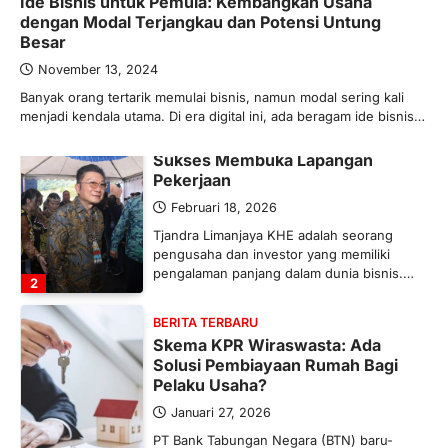
Ide Bisnis untuk Pemula: Kembangkan Usaha
Ketegangan di Timur Tengah mulai
dengan Modal Terjangkau dan Potensi Untung
mengubah peta pasokan komoditas
Besar
global, termasuk pupuk. Di tengah
situasi…
November 13, 2024
1
Banyak orang tertarik memulai bisnis, namun modal sering kali
menjadi kendala utama. Di era digital ini, ada beragam ide bisnis…
BERITA TERBARU
Tjandra Limanjaya: Pengusaha
Sukses Membuka Lapangan
Pekerjaan
Februari 18, 2026
Tjandra Limanjaya KHE adalah seorang
pengusaha dan investor yang memiliki
pengalaman panjang dalam dunia bisnis.…
2
BERITA TERBARU
Skema KPR Wiraswasta: Ada
Solusi Pembiayaan Rumah Bagi
Pelaku Usaha?
Januari 27, 2026
PT Bank Tabungan Negara (BTN) baru-