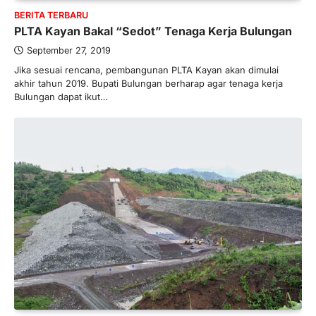
Direktur PT GEB Tjandra
BERITA TERBARU
Limanjaya bin Yohanes
PLTA Kayan Bakal “Sedot” Tenaga Kerja Bulungan
Limanjaya: Profil dan Prinsipnya
September 27, 2019
Januari 22, 2026
Jika sesuai rencana, pembangunan PLTA Kayan akan dimulai
Hal yang harus ada pada seorang pebisnis
akhir tahun 2019. Bupati Bulungan berharap agar tenaga kerja
adalah prinsip dan pengetahuan. Jika
Bulungan dapat ikut…
Anda adalah seorang…
4
BERITA TERBARU
Impor BBM Sudah Direstui,
Distribusi ke SPBU Swasta Sudah
Kembali Normal?
Januari 15, 2026
Pemerintah melalui Kementerian Energi
dan Sumber Daya Mineral (ESDM) telah
memberikan izin kepada operator SPBU…
5
BERITA TERBARU
Banyak Negara Incar Urea RI,
Industri Pupuk Indonesia Kembali