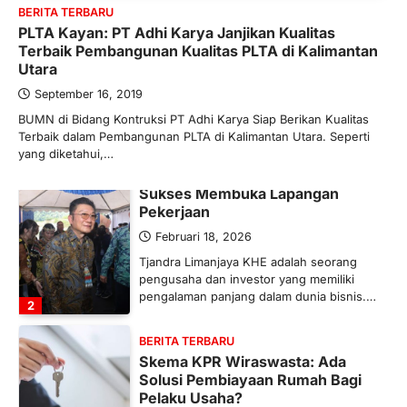
Bergairah?
BERITA TERBARU
PLTA Kayan: PT Adhi Karya Janjikan Kualitas
Maret 13, 2026
Terbaik Pembangunan Kualitas PLTA di Kalimantan
Ketegangan di Timur Tengah mulai
Utara
mengubah peta pasokan komoditas
global, termasuk pupuk. Di tengah
September 16, 2019
situasi…
BUMN di Bidang Kontruksi PT Adhi Karya Siap Berikan Kualitas
1
Terbaik dalam Pembangunan PLTA di Kalimantan Utara. Seperti
yang diketahui,…
BERITA TERBARU
Tjandra Limanjaya: Pengusaha
Sukses Membuka Lapangan
Pekerjaan
Februari 18, 2026
Tjandra Limanjaya KHE adalah seorang
pengusaha dan investor yang memiliki
pengalaman panjang dalam dunia bisnis.…
2
BERITA TERBARU
Skema KPR Wiraswasta: Ada
Solusi Pembiayaan Rumah Bagi
Pelaku Usaha?