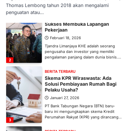
1
Thomas Lembong tahun 2018 akan mengalami
penguatan atau…
BERITA TERBARU
Tjandra Limanjaya: Pengusaha
Sukses Membuka Lapangan
Pekerjaan
Februari 18, 2026
Tjandra Limanjaya KHE adalah seorang
pengusaha dan investor yang memiliki
pengalaman panjang dalam dunia bisnis.…
2
BERITA TERBARU
Skema KPR Wiraswasta: Ada
Solusi Pembiayaan Rumah Bagi
Pelaku Usaha?
Januari 27, 2026
PT Bank Tabungan Negara (BTN) baru-
baru ini mengungkapkan skema Kredit
Perumahan Rakyat (KPR) yang dirancang…
3