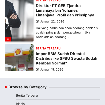
BERITA TERBARU
Direktur PT GEB Tjandra
Limanjaya bin Yohanes
Limanjaya: Profil dan Prinsipnya
Januari 22, 2026
Hal yang harus ada pada seorang pebisnis
adalah prinsip dan pengetahuan. Jika
Anda adalah seorang…
4
BERITA TERBARU
Impor BBM Sudah Direstui,
Distribusi ke SPBU Swasta Sudah
Kembali Normal?
Januari 15, 2026
Pemerintah melalui Kementerian Energi
dan Sumber Daya Mineral (ESDM) telah
memberikan izin kepada operator SPBU…
Browse by Category
5
Berita Terbaru
BERITA TERBARU
Banyak Negara Incar Urea RI,
Bisnis