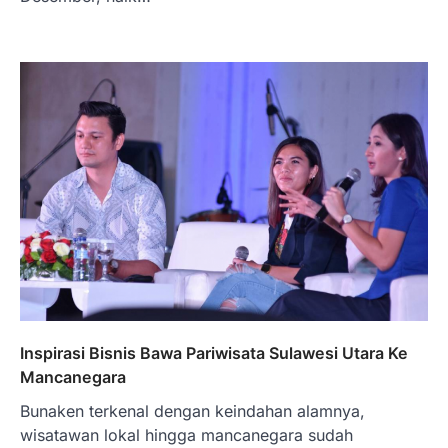
BERITA TERBARU
Skema KPR Wiraswasta: Ada
Solusi Pembiayaan Rumah Bagi
Pelaku Usaha?
Januari 27, 2026
PT Bank Tabungan Negara (BTN) baru-
baru ini mengungkapkan skema Kredit
Perumahan Rakyat (KPR) yang dirancang…
3
BERITA TERBARU
Direktur PT GEB Tjandra
Limanjaya bin Yohanes
Inspirasi Bisnis Bawa Pariwisata Sulawesi Utara Ke
Limanjaya: Profil dan Prinsipnya
Mancanegara
Januari 22, 2026
Bunaken terkenal dengan keindahan alamnya,
Hal yang harus ada pada seorang pebisnis
wisatawan lokal hingga mancanegara sudah
adalah prinsip dan pengetahuan. Jika