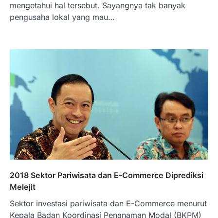
Anda adalah seorang…
mengetahui hal tersebut. Sayangnya tak banyak
4
pengusaha lokal yang mau…
BERITA TERBARU
Impor BBM Sudah Direstui,
Distribusi ke SPBU Swasta Sudah
Kembali Normal?
Januari 15, 2026
Pemerintah melalui Kementerian Energi
dan Sumber Daya Mineral (ESDM) telah
memberikan izin kepada operator SPBU…
5
BERITA TERBARU
Banyak Negara Incar Urea RI,
Industri Pupuk Indonesia Kembali
Bergairah?
Maret 13, 2026
2018 Sektor Pariwisata dan E-Commerce Diprediksi
Ketegangan di Timur Tengah mulai
Melejit
mengubah peta pasokan komoditas
Sektor investasi pariwisata dan E-Commerce menurut
global, termasuk pupuk. Di tengah
situasi…
Kepala Badan Koordinasi Penanaman Modal (BKPM)