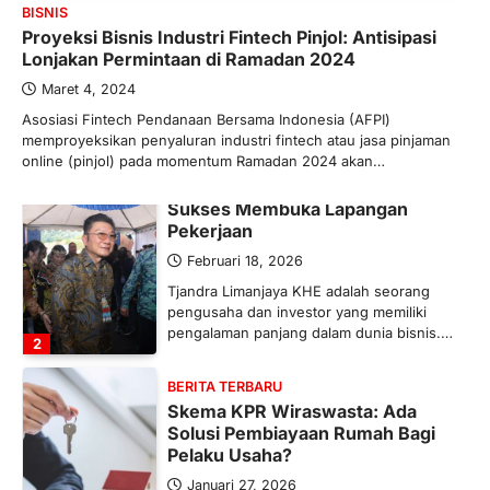
BISNIS
Maret 13, 2026
Proyeksi Bisnis Industri Fintech Pinjol: Antisipasi
Ketegangan di Timur Tengah mulai
Lonjakan Permintaan di Ramadan 2024
mengubah peta pasokan komoditas
global, termasuk pupuk. Di tengah
Maret 4, 2024
situasi…
Asosiasi Fintech Pendanaan Bersama Indonesia (AFPI)
1
memproyeksikan penyaluran industri fintech atau jasa pinjaman
online (pinjol) pada momentum Ramadan 2024 akan…
BERITA TERBARU
Tjandra Limanjaya: Pengusaha
Sukses Membuka Lapangan
Pekerjaan
Februari 18, 2026
Tjandra Limanjaya KHE adalah seorang
pengusaha dan investor yang memiliki
pengalaman panjang dalam dunia bisnis.…
2
BERITA TERBARU
Skema KPR Wiraswasta: Ada
Solusi Pembiayaan Rumah Bagi
Pelaku Usaha?
Januari 27, 2026