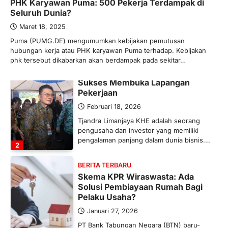
PHK Karyawan Puma: 500 Pekerja Terdampak di
Ketegangan di Timur Tengah mulai
Seluruh Dunia?
mengubah peta pasokan komoditas
global, termasuk pupuk. Di tengah
Maret 18, 2025
situasi…
Puma (PUMG.DE) mengumumkan kebijakan pemutusan
1
hubungan kerja atau PHK karyawan Puma terhadap. Kebijakan
phk tersebut dikabarkan akan berdampak pada sekitar…
BERITA TERBARU
Tjandra Limanjaya: Pengusaha
Sukses Membuka Lapangan
Pekerjaan
Februari 18, 2026
Tjandra Limanjaya KHE adalah seorang
pengusaha dan investor yang memiliki
pengalaman panjang dalam dunia bisnis.…
2
BERITA TERBARU
Skema KPR Wiraswasta: Ada
Solusi Pembiayaan Rumah Bagi
Pelaku Usaha?
Januari 27, 2026
PT Bank Tabungan Negara (BTN) baru-