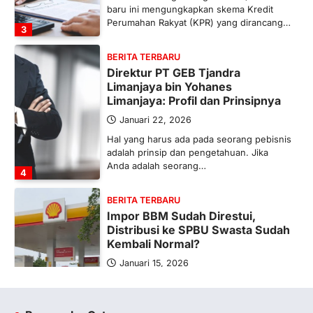
baru ini mengungkapkan skema Kredit
Perumahan Rakyat (KPR) yang dirancang…
3
BERITA TERBARU
Direktur PT GEB Tjandra
Limanjaya bin Yohanes
Limanjaya: Profil dan Prinsipnya
Januari 22, 2026
Hal yang harus ada pada seorang pebisnis
adalah prinsip dan pengetahuan. Jika
Anda adalah seorang…
4
BERITA TERBARU
Impor BBM Sudah Direstui,
Distribusi ke SPBU Swasta Sudah
Kembali Normal?
Januari 15, 2026
Pemerintah melalui Kementerian Energi
dan Sumber Daya Mineral (ESDM) telah
memberikan izin kepada operator SPBU…