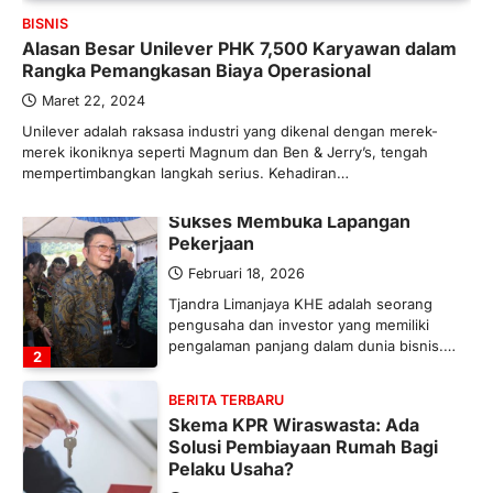
BISNIS
Maret 13, 2026
Alasan Besar Unilever PHK 7,500 Karyawan dalam
Ketegangan di Timur Tengah mulai
Rangka Pemangkasan Biaya Operasional
mengubah peta pasokan komoditas
global, termasuk pupuk. Di tengah
Maret 22, 2024
situasi…
Unilever adalah raksasa industri yang dikenal dengan merek-
1
merek ikoniknya seperti Magnum dan Ben & Jerry’s, tengah
mempertimbangkan langkah serius. Kehadiran…
BERITA TERBARU
Tjandra Limanjaya: Pengusaha
Sukses Membuka Lapangan
Pekerjaan
Februari 18, 2026
Tjandra Limanjaya KHE adalah seorang
pengusaha dan investor yang memiliki
pengalaman panjang dalam dunia bisnis.…
2
BERITA TERBARU
Skema KPR Wiraswasta: Ada
Solusi Pembiayaan Rumah Bagi
Pelaku Usaha?