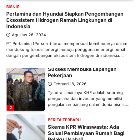
Bergairah?
BISNIS
Pertamina dan Hyundai Siapkan Pengembangan
Maret 13, 2026
Eksosistem Hidrogen Ramah Lingkungan di
Ketegangan di Timur Tengah mulai
Indonesia
mengubah peta pasokan komoditas
global, termasuk pupuk. Di tengah
Agustus 26, 2024
situasi…
PT Pertamina (Persero) terus memperkuat komitmennya dalam
1
mendukung transisi energi menuju penggunaan energi bersih
dengan pengembangan eksosistem hidrogen di Indonesia.…
BERITA TERBARU
Tjandra Limanjaya: Pengusaha
Sukses Membuka Lapangan
Pekerjaan
Februari 18, 2026
Tjandra Limanjaya KHE adalah seorang
pengusaha dan investor yang memiliki
pengalaman panjang dalam dunia bisnis.…
2
BERITA TERBARU
Skema KPR Wiraswasta: Ada
Solusi Pembiayaan Rumah Bagi
Pelaku Usaha?