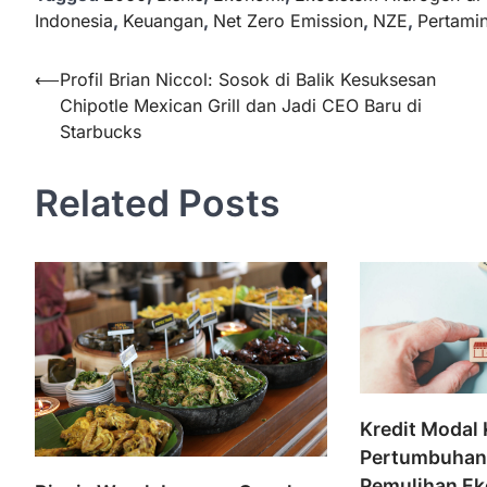
Indonesia
,
Keuangan
,
Net Zero Emission
,
NZE
,
Pertami
Navigasi
⟵
Profil Brian Niccol: Sosok di Balik Kesuksesan
Chipotle Mexican Grill dan Jadi CEO Baru di
pos
Starbucks
Related Posts
Kredit Modal 
Pertumbuhan 
Pemulihan E