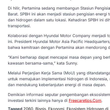
Di hilir, Pertamina sedang membangun Stasiun Pengis
Barat. SPBH ini akan menjadi stasiun pengisian energi 
dan hidrogen dalam satu lokasi. Kehadiran SPBH ini d
transportasi.
Kolaborasi dengan Hyundai Motor Company menjadi t
ini. President Hyundai Motor Asia Pacific Headquarter
bahwa kemitraan dengan Pertamina akan mendorong deka
“Kami berharap dapat mencapai masa depan yang berkel
kawasan bersama-sama,” kata Sunny.
Melalui Perjanjian Kerja Sama (MoU) yang ditandatan
untuk memajukan implementasi hidrogen di Indonesia
dan mendukung keberlanjutan energi di masa depan.
Demikian informasi seputar pengembangan eksosistem h
investasi terkini lainnya hanya di
Freecaretips.Com
.
Tagged
2060
,
Bisnis
,
Ekonomi
,
Ekosistem Hidrogen di 