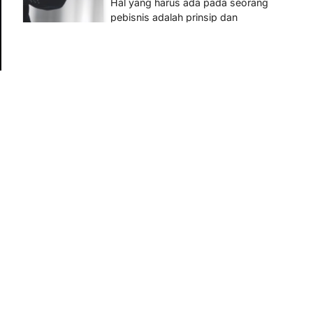
Hal yang harus ada pada seorang
pebisnis adalah prinsip dan
pengetahuan. Jika Anda adalah
seorang…
4
BERITA TERBARU
Impor BBM Sudah Direstui,
Distribusi ke SPBU Swasta
Sudah Kembali Normal?
Januari 15, 2026
Pemerintah melalui Kementerian
Energi dan Sumber Daya Mineral
(ESDM) telah memberikan izin
kepada operator SPBU…
5
BERITA TERBARU
Banyak Negara Incar Urea RI,
Industri Pupuk Indonesia
Kembali Bergairah?