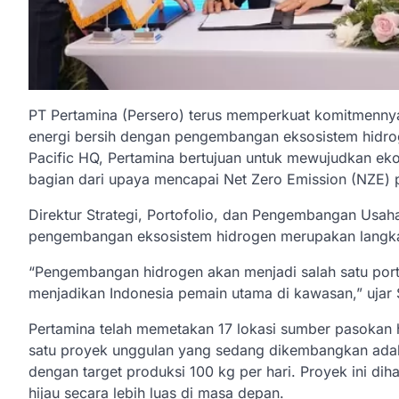
PT Pertamina (Persero) terus memperkuat komitmenny
energi bersih dengan pengembangan eksosistem hidrog
Pacific HQ, Pertamina bertujuan untuk mewujudkan eko
bagian dari upaya mencapai Net Zero Emission (NZE) 
Direktur Strategi, Portofolio, dan Pengembangan Usa
pengembangan eksosistem hidrogen merupakan langkah 
“Pengembangan hidrogen akan menjadi salah satu porto
menjadikan Indonesia pemain utama di kawasan,” ujar 
Pertamina telah memetakan 17 lokasi sumber pasokan h
satu proyek unggulan yang sedang dikembangkan adalah
dengan target produksi 100 kg per hari. Proyek ini d
hijau secara lebih luas di masa depan.