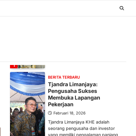
BERITA TERBARU
Banyak Negara Incar Urea RI,
Industri Pupuk Indonesia
Kembali Bergairah?
Maret 13, 2026
Ketegangan di Timur Tengah mulai
mengubah peta pasokan komoditas
global, termasuk pupuk. Di tengah
situasi…
1
BERITA TERBARU
Tjandra Limanjaya:
Pengusaha Sukses
Membuka Lapangan
Pekerjaan
Februari 18, 2026
Tjandra Limanjaya KHE adalah
seorang pengusaha dan investor
yang memiliki pengalaman panjang