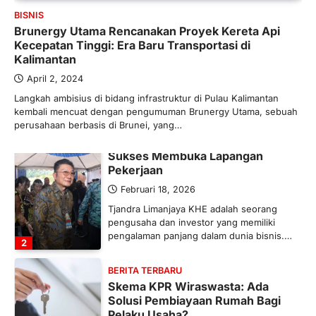
Bergairah?
BISNIS
Brunergy Utama Rencanakan Proyek Kereta Api
Maret 13, 2026
Kecepatan Tinggi: Era Baru Transportasi di
Ketegangan di Timur Tengah mulai
Kalimantan
mengubah peta pasokan komoditas
global, termasuk pupuk. Di tengah
April 2, 2024
situasi…
Langkah ambisius di bidang infrastruktur di Pulau Kalimantan
1
kembali mencuat dengan pengumuman Brunergy Utama, sebuah
perusahaan berbasis di Brunei, yang…
BERITA TERBARU
Tjandra Limanjaya: Pengusaha
Sukses Membuka Lapangan
Pekerjaan
Februari 18, 2026
Tjandra Limanjaya KHE adalah seorang
pengusaha dan investor yang memiliki
pengalaman panjang dalam dunia bisnis.…
2
BERITA TERBARU
Skema KPR Wiraswasta: Ada
Solusi Pembiayaan Rumah Bagi
Pelaku Usaha?