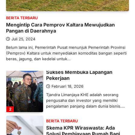
Industri Pupuk Indonesia Kembali
Bergairah?
BERITA TERBARU
Maret 13, 2026
Mengintip Cara Pemprov Kaltara Mewujudkan
Ketegangan di Timur Tengah mulai
Pangan di Daerahnya
mengubah peta pasokan komoditas
global, termasuk pupuk. Di tengah
Juli 25, 2024
situasi…
Belum lama ini, Pemerintah Pusat menunjuk Pemerintah Provinsi
1
(Pemprov) Kaltara untuk menyediakan komoditas bangan seperti
beras, jagung, dan kedelai untuk…
BERITA TERBARU
Tjandra Limanjaya: Pengusaha
Sukses Membuka Lapangan
Pekerjaan
Februari 18, 2026
Tjandra Limanjaya KHE adalah seorang
pengusaha dan investor yang memiliki
pengalaman panjang dalam dunia bisnis.…
2
BERITA TERBARU
Skema KPR Wiraswasta: Ada
Solusi Pembiayaan Rumah Bagi