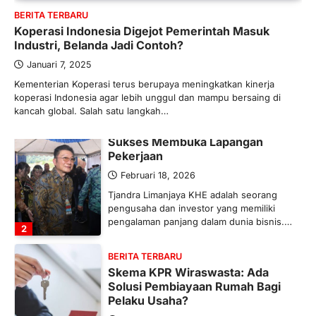
BERITA TERBARU
Maret 13, 2026
Koperasi Indonesia Digejot Pemerintah Masuk
Ketegangan di Timur Tengah mulai
Industri, Belanda Jadi Contoh?
mengubah peta pasokan komoditas
global, termasuk pupuk. Di tengah
Januari 7, 2025
situasi…
Kementerian Koperasi terus berupaya meningkatkan kinerja
1
koperasi Indonesia agar lebih unggul dan mampu bersaing di
kancah global. Salah satu langkah…
BERITA TERBARU
Tjandra Limanjaya: Pengusaha
Sukses Membuka Lapangan
Pekerjaan
Februari 18, 2026
Tjandra Limanjaya KHE adalah seorang
pengusaha dan investor yang memiliki
pengalaman panjang dalam dunia bisnis.…
2
BERITA TERBARU
Skema KPR Wiraswasta: Ada
Solusi Pembiayaan Rumah Bagi
Pelaku Usaha?