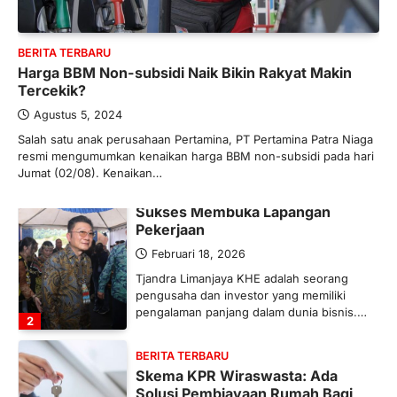
Industri Pupuk Indonesia Kembali
Bergairah?
BERITA TERBARU
Maret 13, 2026
Harga BBM Non-subsidi Naik Bikin Rakyat Makin
Ketegangan di Timur Tengah mulai
Tercekik?
mengubah peta pasokan komoditas
global, termasuk pupuk. Di tengah
Agustus 5, 2024
situasi…
Salah satu anak perusahaan Pertamina, PT Pertamina Patra Niaga
1
resmi mengumumkan kenaikan harga BBM non-subsidi pada hari
Jumat (02/08). Kenaikan…
BERITA TERBARU
Tjandra Limanjaya: Pengusaha
Sukses Membuka Lapangan
Pekerjaan
Februari 18, 2026
Tjandra Limanjaya KHE adalah seorang
pengusaha dan investor yang memiliki
pengalaman panjang dalam dunia bisnis.…
2
BERITA TERBARU
Skema KPR Wiraswasta: Ada
Solusi Pembiayaan Rumah Bagi