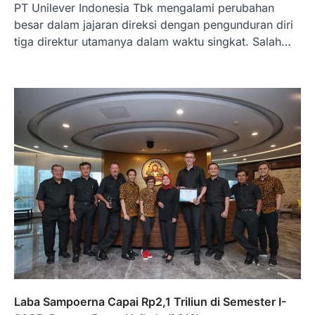
PT Unilever Indonesia Tbk mengalami perubahan
Januari 22, 2026
besar dalam jajaran direksi dengan pengunduran diri
Hal yang harus ada pada seorang pebisnis
tiga direktur utamanya dalam waktu singkat. Salah…
adalah prinsip dan pengetahuan. Jika
Anda adalah seorang…
4
BERITA TERBARU
Impor BBM Sudah Direstui,
Distribusi ke SPBU Swasta Sudah
Kembali Normal?
Januari 15, 2026
Pemerintah melalui Kementerian Energi
dan Sumber Daya Mineral (ESDM) telah
memberikan izin kepada operator SPBU…
5
BERITA TERBARU
Banyak Negara Incar Urea RI,
Industri Pupuk Indonesia Kembali
Bergairah?
Maret 13, 2026
Laba Sampoerna Capai Rp2,1 Triliun di Semester I-