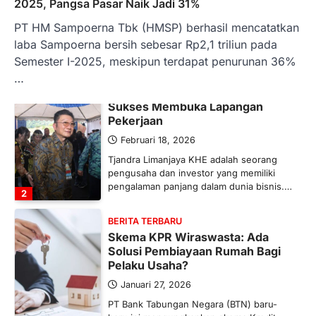
Ketegangan di Timur Tengah mulai
2025, Pangsa Pasar Naik Jadi 31%
mengubah peta pasokan komoditas
PT HM Sampoerna Tbk (HMSP) berhasil mencatatkan
global, termasuk pupuk. Di tengah
situasi…
laba Sampoerna bersih sebesar Rp2,1 triliun pada
1
Semester I-2025, meskipun terdapat penurunan 36%
…
BERITA TERBARU
Tjandra Limanjaya: Pengusaha
Sukses Membuka Lapangan
Pekerjaan
Februari 18, 2026
Tjandra Limanjaya KHE adalah seorang
pengusaha dan investor yang memiliki
pengalaman panjang dalam dunia bisnis.…
2
BERITA TERBARU
Skema KPR Wiraswasta: Ada
Solusi Pembiayaan Rumah Bagi
Pelaku Usaha?
Januari 27, 2026
PT Bank Tabungan Negara (BTN) baru-