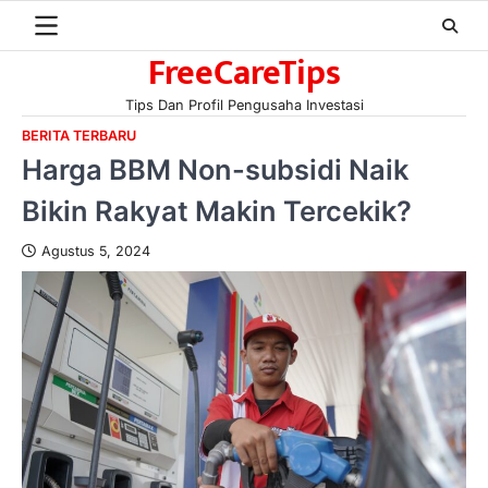
Skip
to
FreeCareTips
content
Tips Dan Profil Pengusaha Investasi
BERITA TERBARU
Harga BBM Non-subsidi Naik
Bikin Rakyat Makin Tercekik?
Agustus 5, 2024