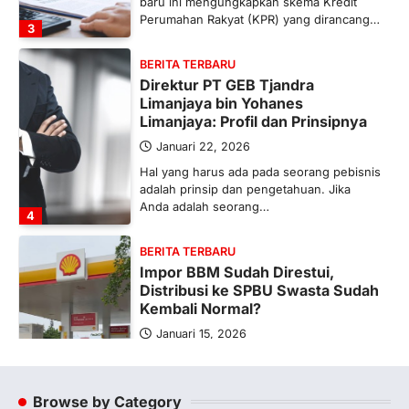
baru ini mengungkapkan skema Kredit
Perumahan Rakyat (KPR) yang dirancang…
3
BERITA TERBARU
Direktur PT GEB Tjandra
Limanjaya bin Yohanes
Limanjaya: Profil dan Prinsipnya
Januari 22, 2026
Hal yang harus ada pada seorang pebisnis
adalah prinsip dan pengetahuan. Jika
Anda adalah seorang…
4
BERITA TERBARU
Impor BBM Sudah Direstui,
Distribusi ke SPBU Swasta Sudah
Kembali Normal?
Januari 15, 2026
Pemerintah melalui Kementerian Energi
dan Sumber Daya Mineral (ESDM) telah
memberikan izin kepada operator SPBU…
Browse by Category
5