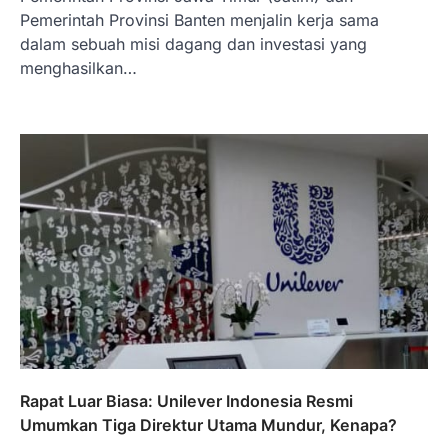
Pemerintah Provinsi Banten menjalin kerja sama
dalam sebuah misi dagang dan investasi yang
menghasilkan…
BERITA TERBARU
Skema KPR Wiraswasta: Ada
Solusi Pembiayaan Rumah Bagi
Pelaku Usaha?
Januari 27, 2026
PT Bank Tabungan Negara (BTN) baru-
baru ini mengungkapkan skema Kredit
Perumahan Rakyat (KPR) yang dirancang…
3
BERITA TERBARU
Direktur PT GEB Tjandra
Rapat Luar Biasa: Unilever Indonesia Resmi
Limanjaya bin Yohanes
Umumkan Tiga Direktur Utama Mundur, Kenapa?
Limanjaya: Profil dan Prinsipnya