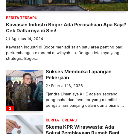
Industri Pupuk Indonesia Kembali
Bergairah?
BERITA TERBARU
Maret 13, 2026
Kawasan Industri Bogor Ada Perusahaan Apa Saja?
Ketegangan di Timur Tengah mulai
Cek Daftarnya di Sini!
mengubah peta pasokan komoditas
global, termasuk pupuk. Di tengah
Agustus 14, 2024
situasi…
Kawasan industri di Bogor menjadi salah satu area penting bagi
1
perkembangan ekonomi di wilayah itu. Dengan letaknya yang
strategis, Bogor…
BERITA TERBARU
Tjandra Limanjaya: Pengusaha
Sukses Membuka Lapangan
Pekerjaan
Februari 18, 2026
Tjandra Limanjaya KHE adalah seorang
pengusaha dan investor yang memiliki
pengalaman panjang dalam dunia bisnis.…
2
BERITA TERBARU
Skema KPR Wiraswasta: Ada
Solusi Pembiayaan Rumah Bagi