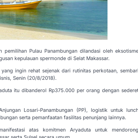
pemilihan Pulau Panambungan dilandasi oleh eksotism
ugusan kepulauan spermonde di Selat Makassar.
 yang ingin rehat sejenak dari rutinitas perkotaan, sembar
snis, Senin (20/8/2018).
Aryaduta itu dibanderol Rp375.000 per orang dengan sedere
Anjungan Losari-Panambungan (PP), logistik untuk lunc
ungan serta pemanfaatan fasilitas penunjang lainnya.
 manifestasi atas komitmen Aryaduta untuk mendoron
sar serta Sulsel secara umum.