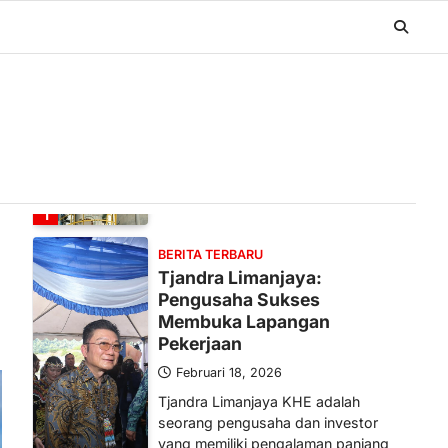
BERITA TERBARU
Banyak Negara Incar Urea RI,
Industri Pupuk Indonesia
Kembali Bergairah?
Maret 13, 2026
Ketegangan di Timur Tengah mulai
mengubah peta pasokan komoditas
global, termasuk pupuk. Di tengah
situasi…
1
BERITA TERBARU
Tjandra Limanjaya:
Pengusaha Sukses
Membuka Lapangan
Pekerjaan
Februari 18, 2026
Tjandra Limanjaya KHE adalah
seorang pengusaha dan investor
yang memiliki pengalaman panjang