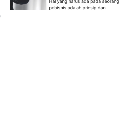
Hal yang harus ada pada seorang
pebisnis adalah prinsip dan
pengetahuan. Jika Anda adalah
n
seorang…
4
i
BERITA TERBARU
Impor BBM Sudah Direstui,
Distribusi ke SPBU Swasta
Sudah Kembali Normal?
Januari 15, 2026
Pemerintah melalui Kementerian
Energi dan Sumber Daya Mineral
(ESDM) telah memberikan izin
kepada operator SPBU…
5
BERITA TERBARU
Banyak Negara Incar Urea RI,
Industri Pupuk Indonesia
Kembali Bergairah?