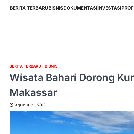
Skip
BERITA TERBARU
BISNIS
DOKUMENTASI
INVESTASI
PROF
to
content
BERITA TERBARU
BISNIS
Wisata Bahari Dorong Ku
Makassar
Agustus 21, 2018