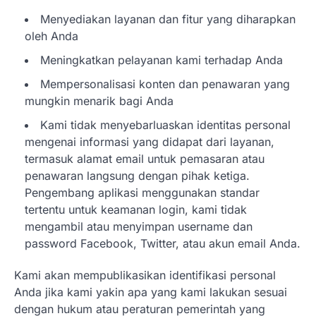
Menyediakan layanan dan fitur yang diharapkan
oleh Anda
Meningkatkan pelayanan kami terhadap Anda
BERITA TERBARU
Mempersonalisasi konten dan penawaran yang
Skema KPR Wiraswasta: Ada
mungkin menarik bagi Anda
Solusi Pembiayaan Rumah Bagi
Pelaku Usaha?
Kami tidak menyebarluaskan identitas personal
mengenai informasi yang didapat dari layanan,
Januari 27, 2026
termasuk alamat email untuk pemasaran atau
PT Bank Tabungan Negara (BTN) baru-
baru ini mengungkapkan skema Kredit
penawaran langsung dengan pihak ketiga.
Perumahan Rakyat (KPR) yang dirancang…
Pengembang aplikasi menggunakan standar
3
tertentu untuk keamanan login, kami tidak
BERITA TERBARU
mengambil atau menyimpan username dan
Direktur PT GEB Tjandra
password Facebook, Twitter, atau akun email Anda.
Limanjaya bin Yohanes
Limanjaya: Profil dan Prinsipnya
Kami akan mempublikasikan identifikasi personal
Januari 22, 2026
Anda jika kami yakin apa yang kami lakukan sesuai
Hal yang harus ada pada seorang pebisnis
dengan hukum atau peraturan pemerintah yang