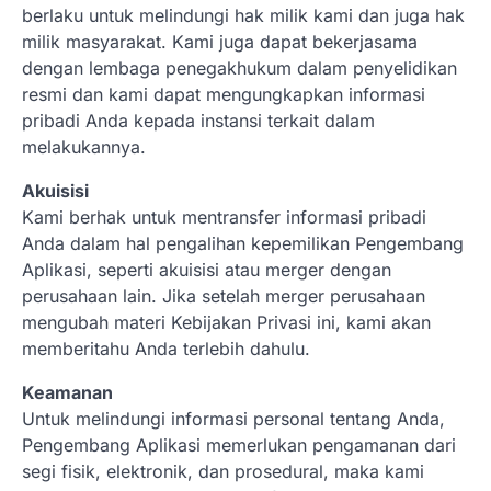
adalah prinsip dan pengetahuan. Jika
berlaku untuk melindungi hak milik kami dan juga hak
Anda adalah seorang…
4
milik masyarakat. Kami juga dapat bekerjasama
dengan lembaga penegakhukum dalam penyelidikan
BERITA TERBARU
resmi dan kami dapat mengungkapkan informasi
Impor BBM Sudah Direstui,
pribadi Anda kepada instansi terkait dalam
Distribusi ke SPBU Swasta Sudah
Kembali Normal?
melakukannya.
Januari 15, 2026
Akuisisi
Pemerintah melalui Kementerian Energi
Kami berhak untuk mentransfer informasi pribadi
dan Sumber Daya Mineral (ESDM) telah
Anda dalam hal pengalihan kepemilikan Pengembang
memberikan izin kepada operator SPBU…
5
Aplikasi, seperti akuisisi atau merger dengan
perusahaan lain. Jika setelah merger perusahaan
BERITA TERBARU
mengubah materi Kebijakan Privasi ini, kami akan
Banyak Negara Incar Urea RI,
memberitahu Anda terlebih dahulu.
Industri Pupuk Indonesia Kembali
Bergairah?
Keamanan
Maret 13, 2026
Untuk melindungi informasi personal tentang Anda,
Ketegangan di Timur Tengah mulai
Pengembang Aplikasi memerlukan pengamanan dari
mengubah peta pasokan komoditas
segi fisik, elektronik, dan prosedural, maka kami
global, termasuk pupuk. Di tengah