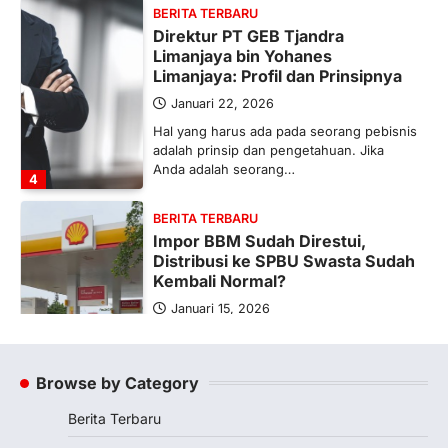
BERITA TERBARU
Direktur PT GEB Tjandra
Limanjaya bin Yohanes
Limanjaya: Profil dan Prinsipnya
Januari 22, 2026
Hal yang harus ada pada seorang pebisnis
adalah prinsip dan pengetahuan. Jika
Anda adalah seorang…
4
BERITA TERBARU
Impor BBM Sudah Direstui,
Distribusi ke SPBU Swasta Sudah
Kembali Normal?
Januari 15, 2026
Pemerintah melalui Kementerian Energi
dan Sumber Daya Mineral (ESDM) telah
memberikan izin kepada operator SPBU…
Browse by Category
5
Berita Terbaru
BERITA TERBARU
Banyak Negara Incar Urea RI,