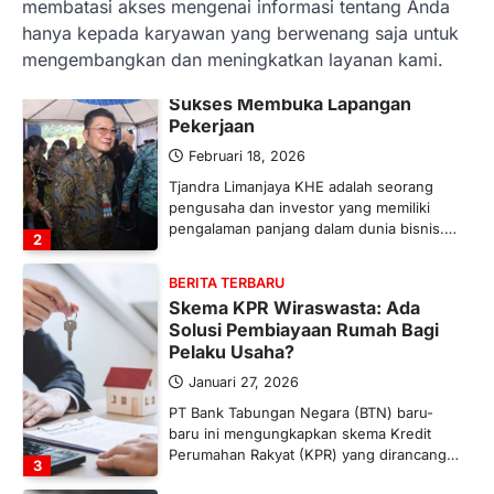
situasi…
membatasi akses mengenai informasi tentang Anda
1
hanya kepada karyawan yang berwenang saja untuk
mengembangkan dan meningkatkan layanan kami.
BERITA TERBARU
Tjandra Limanjaya: Pengusaha
Sukses Membuka Lapangan
Pekerjaan
Februari 18, 2026
Tjandra Limanjaya KHE adalah seorang
pengusaha dan investor yang memiliki
pengalaman panjang dalam dunia bisnis.…
2
BERITA TERBARU
Skema KPR Wiraswasta: Ada
Solusi Pembiayaan Rumah Bagi
Pelaku Usaha?
Januari 27, 2026
PT Bank Tabungan Negara (BTN) baru-
baru ini mengungkapkan skema Kredit
Perumahan Rakyat (KPR) yang dirancang…
3