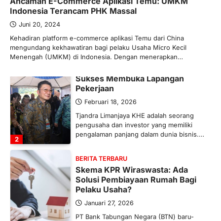
Ancaman E-Commerce Aplikasi Temu: UMKM
Ketegangan di Timur Tengah mulai
Indonesia Terancam PHK Massal
mengubah peta pasokan komoditas
global, termasuk pupuk. Di tengah
Juni 20, 2024
situasi…
Kehadiran platform e-commerce aplikasi Temu dari China
1
mengundang kekhawatiran bagi pelaku Usaha Micro Kecil
Menengah (UMKM) di Indonesia. Dengan menerapkan…
BERITA TERBARU
Tjandra Limanjaya: Pengusaha
Sukses Membuka Lapangan
Pekerjaan
Februari 18, 2026
Tjandra Limanjaya KHE adalah seorang
pengusaha dan investor yang memiliki
pengalaman panjang dalam dunia bisnis.…
2
BERITA TERBARU
Skema KPR Wiraswasta: Ada
Solusi Pembiayaan Rumah Bagi
Pelaku Usaha?
Januari 27, 2026
PT Bank Tabungan Negara (BTN) baru-