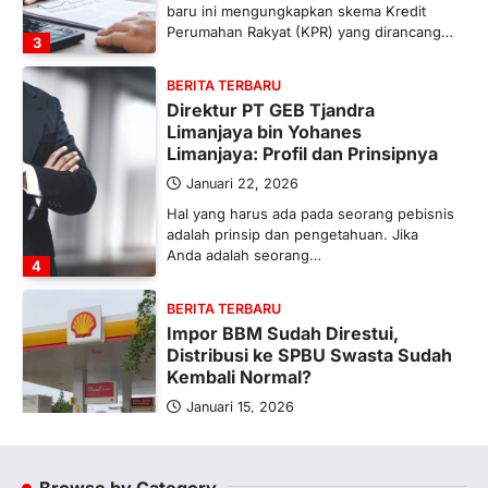
baru ini mengungkapkan skema Kredit
Perumahan Rakyat (KPR) yang dirancang…
3
BERITA TERBARU
Direktur PT GEB Tjandra
Limanjaya bin Yohanes
Limanjaya: Profil dan Prinsipnya
Januari 22, 2026
Hal yang harus ada pada seorang pebisnis
adalah prinsip dan pengetahuan. Jika
Anda adalah seorang…
4
BERITA TERBARU
Impor BBM Sudah Direstui,
Distribusi ke SPBU Swasta Sudah
Kembali Normal?
Januari 15, 2026
Pemerintah melalui Kementerian Energi
dan Sumber Daya Mineral (ESDM) telah
memberikan izin kepada operator SPBU…
Browse by Category