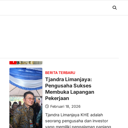
BERITA TERBARU
Banyak Negara Incar Urea RI,
Industri Pupuk Indonesia
Kembali Bergairah?
Maret 13, 2026
Ketegangan di Timur Tengah mulai
mengubah peta pasokan komoditas
global, termasuk pupuk. Di tengah
situasi…
1
BERITA TERBARU
Tjandra Limanjaya:
Pengusaha Sukses
Membuka Lapangan
Pekerjaan
Februari 18, 2026
Tjandra Limanjaya KHE adalah
seorang pengusaha dan investor
yang memiliki pengalaman panjang