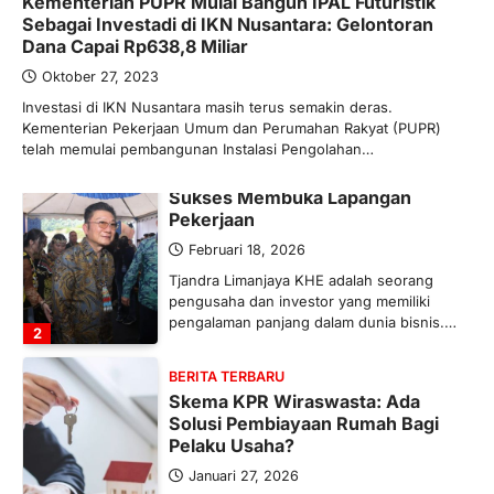
Kementerian PUPR Mulai Bangun IPAL Futuristik
Maret 13, 2026
Sebagai Investadi di IKN Nusantara: Gelontoran
Ketegangan di Timur Tengah mulai
Dana Capai Rp638,8 Miliar
mengubah peta pasokan komoditas
global, termasuk pupuk. Di tengah
Oktober 27, 2023
situasi…
Investasi di IKN Nusantara masih terus semakin deras.
1
Kementerian Pekerjaan Umum dan Perumahan Rakyat (PUPR)
telah memulai pembangunan Instalasi Pengolahan…
BERITA TERBARU
Tjandra Limanjaya: Pengusaha
Sukses Membuka Lapangan
Pekerjaan
Februari 18, 2026
Tjandra Limanjaya KHE adalah seorang
pengusaha dan investor yang memiliki
pengalaman panjang dalam dunia bisnis.…
2
BERITA TERBARU
Skema KPR Wiraswasta: Ada
Solusi Pembiayaan Rumah Bagi
Pelaku Usaha?
Januari 27, 2026