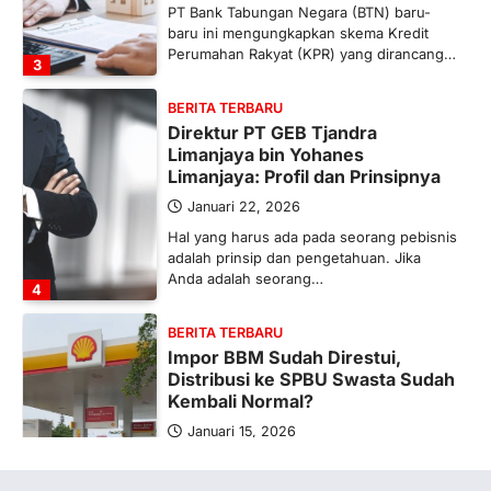
PT Bank Tabungan Negara (BTN) baru-
baru ini mengungkapkan skema Kredit
Perumahan Rakyat (KPR) yang dirancang…
3
BERITA TERBARU
Direktur PT GEB Tjandra
Limanjaya bin Yohanes
Limanjaya: Profil dan Prinsipnya
Januari 22, 2026
Hal yang harus ada pada seorang pebisnis
adalah prinsip dan pengetahuan. Jika
Anda adalah seorang…
4
BERITA TERBARU
Impor BBM Sudah Direstui,
Distribusi ke SPBU Swasta Sudah
Kembali Normal?
Januari 15, 2026
Pemerintah melalui Kementerian Energi
dan Sumber Daya Mineral (ESDM) telah