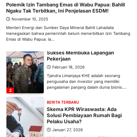
Polemik Izin Tambang Emas di Wabu Papua: Bahlil
Ketegangan di Timur Tengah mulai
Ngaku Tak Terbitkan, Ini Penjelasan ESDM!
mengubah peta pasokan komoditas
global, termasuk pupuk. Di tengah
November 10, 2025
situasi…
Menteri Energi dan Sumber Daya Mineral Bahlil Lahadalia
1
menegaskan bahwa pemerintah belum menerbitkan Izin Tambang
Emas di Wabu Papua. Ia…
BERITA TERBARU
Tjandra Limanjaya: Pengusaha
Sukses Membuka Lapangan
Pekerjaan
Februari 18, 2026
Tjandra Limanjaya KHE adalah seorang
pengusaha dan investor yang memiliki
pengalaman panjang dalam dunia bisnis.…
2
BERITA TERBARU
Skema KPR Wiraswasta: Ada
Solusi Pembiayaan Rumah Bagi
Pelaku Usaha?
Januari 27, 2026