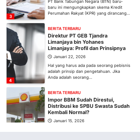
PT Bank Tabungan Negara (BTN) baru-
baru ini mengungkapkan skema Kredit
Perumahan Rakyat (KPR) yang dirancang…
3
BERITA TERBARU
Direktur PT GEB Tjandra
Limanjaya bin Yohanes
Limanjaya: Profil dan Prinsipnya
Januari 22, 2026
Hal yang harus ada pada seorang pebisnis
adalah prinsip dan pengetahuan. Jika
Anda adalah seorang…
4
BERITA TERBARU
Impor BBM Sudah Direstui,
Distribusi ke SPBU Swasta Sudah
Kembali Normal?
Januari 15, 2026
Pemerintah melalui Kementerian Energi
dan Sumber Daya Mineral (ESDM) telah