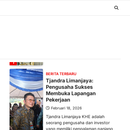
BERITA TERBARU
Banyak Negara Incar Urea RI,
Industri Pupuk Indonesia
Kembali Bergairah?
Maret 13, 2026
Ketegangan di Timur Tengah mulai
mengubah peta pasokan komoditas
global, termasuk pupuk. Di tengah
situasi…
1
BERITA TERBARU
Tjandra Limanjaya:
Pengusaha Sukses
Membuka Lapangan
Pekerjaan
Februari 18, 2026
Tjandra Limanjaya KHE adalah
seorang pengusaha dan investor
yang memiliki pengalaman panjang