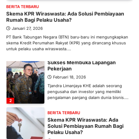
BERITA TERBARU
Maret 13, 2026
Skema KPR Wiraswasta: Ada Solusi Pembiayaan
Ketegangan di Timur Tengah mulai
Rumah Bagi Pelaku Usaha?
mengubah peta pasokan komoditas
global, termasuk pupuk. Di tengah
Januari 27, 2026
situasi…
PT Bank Tabungan Negara (BTN) baru-baru ini mengungkapkan
1
skema Kredit Perumahan Rakyat (KPR) yang dirancang khusus
untuk pelaku usaha wiraswasta.…
BERITA TERBARU
Tjandra Limanjaya: Pengusaha
Sukses Membuka Lapangan
Pekerjaan
Februari 18, 2026
Tjandra Limanjaya KHE adalah seorang
pengusaha dan investor yang memiliki
pengalaman panjang dalam dunia bisnis.…
2
BERITA TERBARU
Skema KPR Wiraswasta: Ada
Solusi Pembiayaan Rumah Bagi
Pelaku Usaha?