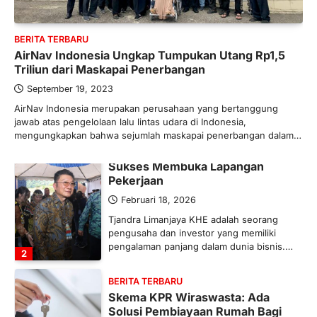
Industri Pupuk Indonesia Kembali
Bergairah?
BERITA TERBARU
Maret 13, 2026
AirNav Indonesia Ungkap Tumpukan Utang Rp1,5
Ketegangan di Timur Tengah mulai
Triliun dari Maskapai Penerbangan
mengubah peta pasokan komoditas
global, termasuk pupuk. Di tengah
September 19, 2023
situasi…
AirNav Indonesia merupakan perusahaan yang bertanggung
1
jawab atas pengelolaan lalu lintas udara di Indonesia,
mengungkapkan bahwa sejumlah maskapai penerbangan dalam…
BERITA TERBARU
Tjandra Limanjaya: Pengusaha
Sukses Membuka Lapangan
Pekerjaan
Februari 18, 2026
Tjandra Limanjaya KHE adalah seorang
pengusaha dan investor yang memiliki
pengalaman panjang dalam dunia bisnis.…
2
BERITA TERBARU
Skema KPR Wiraswasta: Ada
Solusi Pembiayaan Rumah Bagi