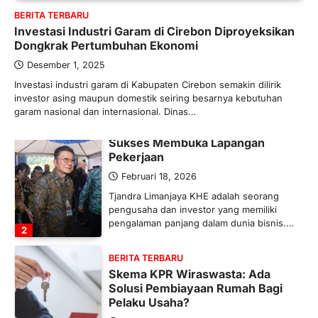
BERITA TERBARU
Maret 13, 2026
Investasi Industri Garam di Cirebon Diproyeksikan
Ketegangan di Timur Tengah mulai
Dongkrak Pertumbuhan Ekonomi
mengubah peta pasokan komoditas
global, termasuk pupuk. Di tengah
Desember 1, 2025
situasi…
Investasi industri garam di Kabupaten Cirebon semakin dilirik
1
investor asing maupun domestik seiring besarnya kebutuhan
garam nasional dan internasional. Dinas…
BERITA TERBARU
Tjandra Limanjaya: Pengusaha
Sukses Membuka Lapangan
Pekerjaan
Februari 18, 2026
Tjandra Limanjaya KHE adalah seorang
pengusaha dan investor yang memiliki
pengalaman panjang dalam dunia bisnis.…
2
BERITA TERBARU
Skema KPR Wiraswasta: Ada
Solusi Pembiayaan Rumah Bagi
Pelaku Usaha?