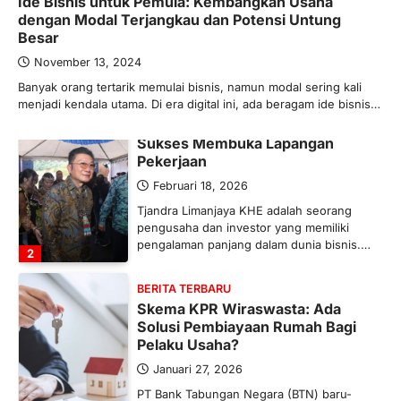
Ide Bisnis untuk Pemula: Kembangkan Usaha
Ketegangan di Timur Tengah mulai
dengan Modal Terjangkau dan Potensi Untung
mengubah peta pasokan komoditas
Besar
global, termasuk pupuk. Di tengah
situasi…
November 13, 2024
1
Banyak orang tertarik memulai bisnis, namun modal sering kali
menjadi kendala utama. Di era digital ini, ada beragam ide bisnis…
BERITA TERBARU
Tjandra Limanjaya: Pengusaha
Sukses Membuka Lapangan
Pekerjaan
Februari 18, 2026
Tjandra Limanjaya KHE adalah seorang
pengusaha dan investor yang memiliki
pengalaman panjang dalam dunia bisnis.…
2
BERITA TERBARU
Skema KPR Wiraswasta: Ada
Solusi Pembiayaan Rumah Bagi
Pelaku Usaha?
Januari 27, 2026
PT Bank Tabungan Negara (BTN) baru-