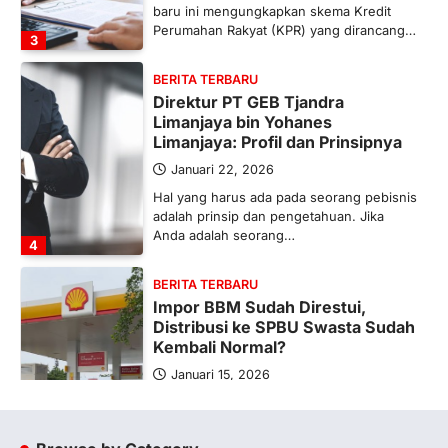
baru ini mengungkapkan skema Kredit
Perumahan Rakyat (KPR) yang dirancang…
3
BERITA TERBARU
Direktur PT GEB Tjandra
Limanjaya bin Yohanes
Limanjaya: Profil dan Prinsipnya
Januari 22, 2026
Hal yang harus ada pada seorang pebisnis
adalah prinsip dan pengetahuan. Jika
Anda adalah seorang…
4
BERITA TERBARU
Impor BBM Sudah Direstui,
Distribusi ke SPBU Swasta Sudah
Kembali Normal?
Januari 15, 2026
Pemerintah melalui Kementerian Energi
dan Sumber Daya Mineral (ESDM) telah
memberikan izin kepada operator SPBU…