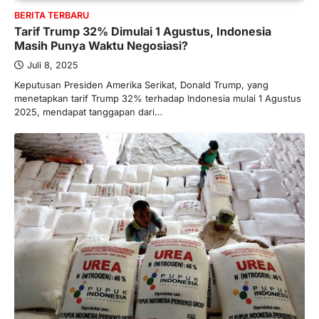
BERITA TERBARU
Tarif Trump 32% Dimulai 1 Agustus, Indonesia
Masih Punya Waktu Negosiasi?
Juli 8, 2025
Keputusan Presiden Amerika Serikat, Donald Trump, yang
menetapkan tarif Trump 32% terhadap Indonesia mulai 1 Agustus
2025, mendapat tanggapan dari…
BERITA TERBARU
Skema KPR Wiraswasta: Ada
Solusi Pembiayaan Rumah Bagi
Pelaku Usaha?
Januari 27, 2026
PT Bank Tabungan Negara (BTN) baru-
baru ini mengungkapkan skema Kredit
Perumahan Rakyat (KPR) yang dirancang…
3