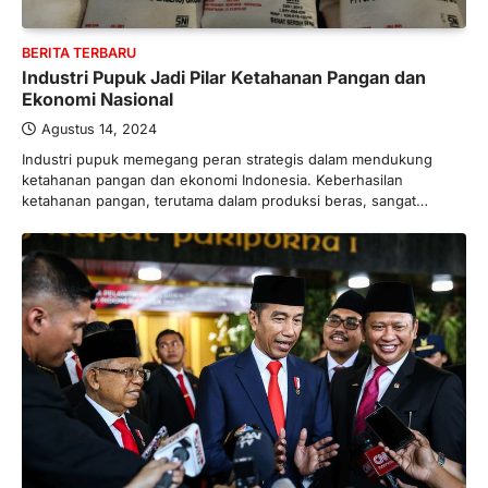
BERITA TERBARU
Direktur PT GEB Tjandra
BERITA TERBARU
Limanjaya bin Yohanes
Industri Pupuk Jadi Pilar Ketahanan Pangan dan
Limanjaya: Profil dan Prinsipnya
Ekonomi Nasional
Januari 22, 2026
Agustus 14, 2024
Hal yang harus ada pada seorang pebisnis
Industri pupuk memegang peran strategis dalam mendukung
adalah prinsip dan pengetahuan. Jika
ketahanan pangan dan ekonomi Indonesia. Keberhasilan
Anda adalah seorang…
4
ketahanan pangan, terutama dalam produksi beras, sangat…
BERITA TERBARU
Impor BBM Sudah Direstui,
Distribusi ke SPBU Swasta Sudah
Kembali Normal?
Januari 15, 2026
Pemerintah melalui Kementerian Energi
dan Sumber Daya Mineral (ESDM) telah
memberikan izin kepada operator SPBU…
5
BERITA TERBARU
Banyak Negara Incar Urea RI,