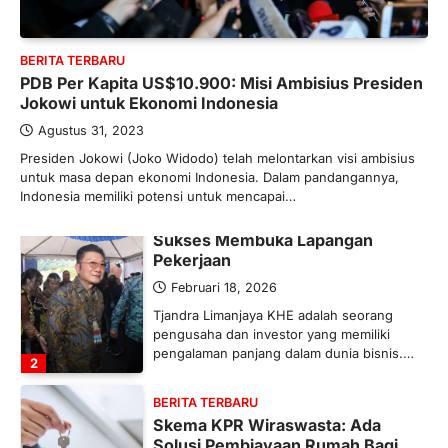
Industri Pupuk Indonesia Kembali
Bergairah?
BERITA TERBARU
Maret 13, 2026
PDB Per Kapita US$10.900: Misi Ambisius Presiden
Ketegangan di Timur Tengah mulai
Jokowi untuk Ekonomi Indonesia
mengubah peta pasokan komoditas
global, termasuk pupuk. Di tengah
Agustus 31, 2023
situasi…
Presiden Jokowi (Joko Widodo) telah melontarkan visi ambisius
1
untuk masa depan ekonomi Indonesia. Dalam pandangannya,
Indonesia memiliki potensi untuk mencapai…
BERITA TERBARU
Tjandra Limanjaya: Pengusaha
Sukses Membuka Lapangan
Pekerjaan
Februari 18, 2026
Tjandra Limanjaya KHE adalah seorang
pengusaha dan investor yang memiliki
pengalaman panjang dalam dunia bisnis.…
2
BERITA TERBARU
Skema KPR Wiraswasta: Ada
Solusi Pembiayaan Rumah Bagi