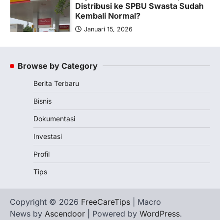
Distribusi ke SPBU Swasta Sudah
Kembali Normal?
Januari 15, 2026
Pemerintah melalui Kementerian Energi
dan Sumber Daya Mineral (ESDM) telah
memberikan izin kepada operator SPBU…
Browse by Category
5
Berita Terbaru
BERITA TERBARU
Banyak Negara Incar Urea RI,
Bisnis
Industri Pupuk Indonesia Kembali
Bergairah?
Dokumentasi
Maret 13, 2026
Investasi
Ketegangan di Timur Tengah mulai
mengubah peta pasokan komoditas
Profil
global, termasuk pupuk. Di tengah
Tips
situasi…
1
BERITA TERBARU
Copyright © 2026
FreeCareTips
| Macro
Tjandra Limanjaya: Pengusaha
News by
Ascendoor
| Powered by
WordPress
.
Sukses Membuka Lapangan