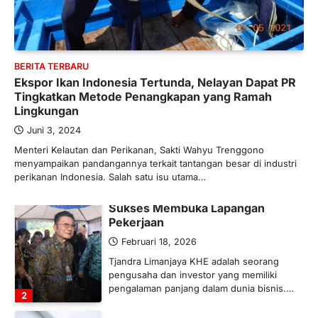
BERITA TERBARU
Banyak Negara Incar Urea RI,
Industri Pupuk Indonesia Kembali
Bergairah?
BERITA TERBARU
Ekspor Ikan Indonesia Tertunda, Nelayan Dapat PR
Maret 13, 2026
Tingkatkan Metode Penangkapan yang Ramah
Ketegangan di Timur Tengah mulai
Lingkungan
mengubah peta pasokan komoditas
global, termasuk pupuk. Di tengah
Juni 3, 2024
situasi…
Menteri Kelautan dan Perikanan, Sakti Wahyu Trenggono
1
menyampaikan pandangannya terkait tantangan besar di industri
perikanan Indonesia. Salah satu isu utama…
BERITA TERBARU
Tjandra Limanjaya: Pengusaha
Sukses Membuka Lapangan
Pekerjaan
Februari 18, 2026
Tjandra Limanjaya KHE adalah seorang
pengusaha dan investor yang memiliki
pengalaman panjang dalam dunia bisnis.…
2