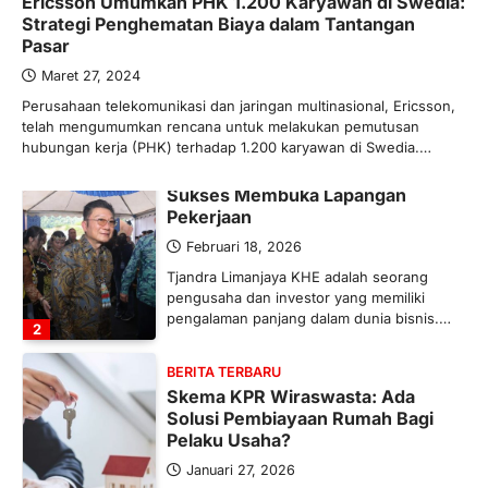
Ericsson Umumkan PHK 1.200 Karyawan di Swedia:
Maret 13, 2026
Strategi Penghematan Biaya dalam Tantangan
Ketegangan di Timur Tengah mulai
Pasar
mengubah peta pasokan komoditas
global, termasuk pupuk. Di tengah
Maret 27, 2024
situasi…
Perusahaan telekomunikasi dan jaringan multinasional, Ericsson,
1
telah mengumumkan rencana untuk melakukan pemutusan
hubungan kerja (PHK) terhadap 1.200 karyawan di Swedia.…
BERITA TERBARU
Tjandra Limanjaya: Pengusaha
Sukses Membuka Lapangan
Pekerjaan
Februari 18, 2026
Tjandra Limanjaya KHE adalah seorang
pengusaha dan investor yang memiliki
pengalaman panjang dalam dunia bisnis.…
2
BERITA TERBARU
Skema KPR Wiraswasta: Ada
Solusi Pembiayaan Rumah Bagi
Pelaku Usaha?
Januari 27, 2026