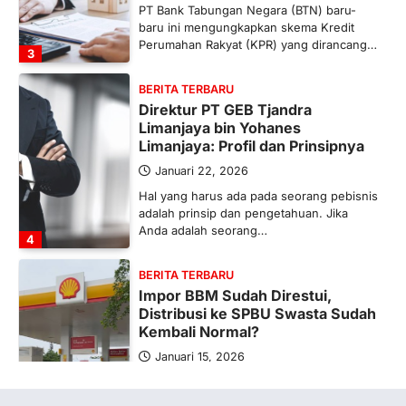
PT Bank Tabungan Negara (BTN) baru-
baru ini mengungkapkan skema Kredit
Perumahan Rakyat (KPR) yang dirancang…
3
BERITA TERBARU
Direktur PT GEB Tjandra
Limanjaya bin Yohanes
Limanjaya: Profil dan Prinsipnya
Januari 22, 2026
Hal yang harus ada pada seorang pebisnis
adalah prinsip dan pengetahuan. Jika
Anda adalah seorang…
4
BERITA TERBARU
Impor BBM Sudah Direstui,
Distribusi ke SPBU Swasta Sudah
Kembali Normal?
Januari 15, 2026
Pemerintah melalui Kementerian Energi
dan Sumber Daya Mineral (ESDM) telah