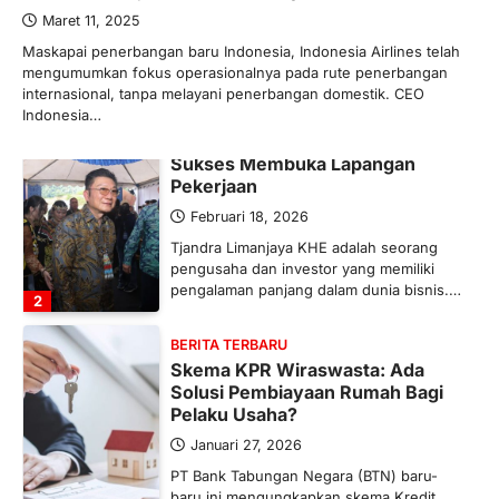
mengubah peta pasokan komoditas
Maret 11, 2025
global, termasuk pupuk. Di tengah
Maskapai penerbangan baru Indonesia, Indonesia Airlines telah
situasi…
mengumumkan fokus operasionalnya pada rute penerbangan
1
internasional, tanpa melayani penerbangan domestik. CEO
Indonesia…
BERITA TERBARU
Tjandra Limanjaya: Pengusaha
Sukses Membuka Lapangan
Pekerjaan
Februari 18, 2026
Tjandra Limanjaya KHE adalah seorang
pengusaha dan investor yang memiliki
pengalaman panjang dalam dunia bisnis.…
2
BERITA TERBARU
Skema KPR Wiraswasta: Ada
Solusi Pembiayaan Rumah Bagi
Pelaku Usaha?
Januari 27, 2026
PT Bank Tabungan Negara (BTN) baru-
baru ini mengungkapkan skema Kredit