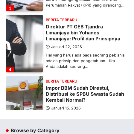
Perumahan Rakyat (KPR) yang dirancang…
3
BERITA TERBARU
Direktur PT GEB Tjandra
Limanjaya bin Yohanes
Limanjaya: Profil dan Prinsipnya
Januari 22, 2026
Hal yang harus ada pada seorang pebisnis
adalah prinsip dan pengetahuan. Jika
Anda adalah seorang…
4
BERITA TERBARU
Impor BBM Sudah Direstui,
Distribusi ke SPBU Swasta Sudah
Kembali Normal?
Januari 15, 2026
Pemerintah melalui Kementerian Energi
dan Sumber Daya Mineral (ESDM) telah
memberikan izin kepada operator SPBU…
Browse by Category
5