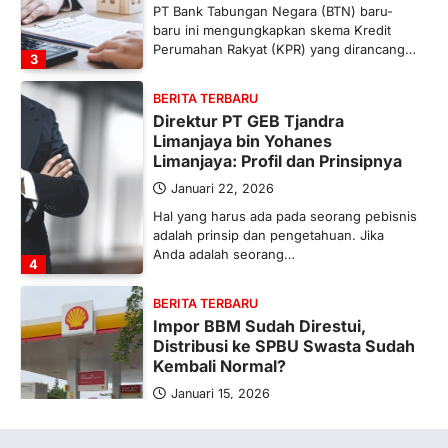
PT Bank Tabungan Negara (BTN) baru-
baru ini mengungkapkan skema Kredit
Perumahan Rakyat (KPR) yang dirancang…
3
BERITA TERBARU
Direktur PT GEB Tjandra
Limanjaya bin Yohanes
Limanjaya: Profil dan Prinsipnya
Januari 22, 2026
Hal yang harus ada pada seorang pebisnis
adalah prinsip dan pengetahuan. Jika
Anda adalah seorang…
4
BERITA TERBARU
Impor BBM Sudah Direstui,
Distribusi ke SPBU Swasta Sudah
Kembali Normal?
Januari 15, 2026
Pemerintah melalui Kementerian Energi
dan Sumber Daya Mineral (ESDM) telah