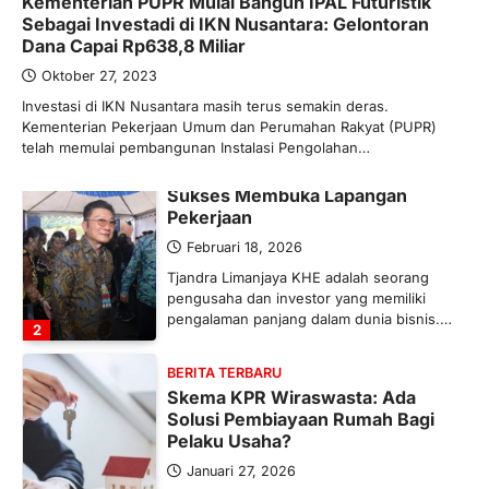
Kementerian PUPR Mulai Bangun IPAL Futuristik
Maret 13, 2026
Sebagai Investadi di IKN Nusantara: Gelontoran
Ketegangan di Timur Tengah mulai
Dana Capai Rp638,8 Miliar
mengubah peta pasokan komoditas
global, termasuk pupuk. Di tengah
Oktober 27, 2023
situasi…
Investasi di IKN Nusantara masih terus semakin deras.
1
Kementerian Pekerjaan Umum dan Perumahan Rakyat (PUPR)
telah memulai pembangunan Instalasi Pengolahan…
BERITA TERBARU
Tjandra Limanjaya: Pengusaha
Sukses Membuka Lapangan
Pekerjaan
Februari 18, 2026
Tjandra Limanjaya KHE adalah seorang
pengusaha dan investor yang memiliki
pengalaman panjang dalam dunia bisnis.…
2
BERITA TERBARU
Skema KPR Wiraswasta: Ada
Solusi Pembiayaan Rumah Bagi
Pelaku Usaha?
Januari 27, 2026