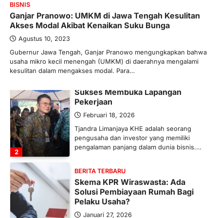
BISNIS
Maret 13, 2026
Ganjar Pranowo: UMKM di Jawa Tengah Kesulitan
Ketegangan di Timur Tengah mulai
Akses Modal Akibat Kenaikan Suku Bunga
mengubah peta pasokan komoditas
global, termasuk pupuk. Di tengah
Agustus 10, 2023
situasi…
Gubernur Jawa Tengah, Ganjar Pranowo mengungkapkan bahwa
1
usaha mikro kecil menengah (UMKM) di daerahnya mengalami
kesulitan dalam mengakses modal. Para…
BERITA TERBARU
Tjandra Limanjaya: Pengusaha
Sukses Membuka Lapangan
Pekerjaan
Februari 18, 2026
Tjandra Limanjaya KHE adalah seorang
pengusaha dan investor yang memiliki
pengalaman panjang dalam dunia bisnis.…
2
BERITA TERBARU
Skema KPR Wiraswasta: Ada
Solusi Pembiayaan Rumah Bagi
Pelaku Usaha?
Januari 27, 2026