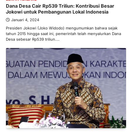
Limanjaya bin Yohanes
Dana Desa Cair Rp539 Triliun: Kontribusi Besar
Limanjaya: Profil dan Prinsipnya
Jokowi untuk Pembangunan Lokal Indonesia
Januari 22, 2026
Januari 4, 2024
Hal yang harus ada pada seorang pebisnis
Presiden Jokowi (Joko Widodo) mengumumkan bahwa sejak
adalah prinsip dan pengetahuan. Jika
tahun 2015 hingga saat ini, pemerintah telah menyalurkan Dana
Anda adalah seorang…
4
Desa sebesar Rp539 triliun.…
BERITA TERBARU
Impor BBM Sudah Direstui,
Distribusi ke SPBU Swasta Sudah
Kembali Normal?
Januari 15, 2026
Pemerintah melalui Kementerian Energi
dan Sumber Daya Mineral (ESDM) telah
memberikan izin kepada operator SPBU…
5
BERITA TERBARU
Banyak Negara Incar Urea RI,
Industri Pupuk Indonesia Kembali
Bergairah?