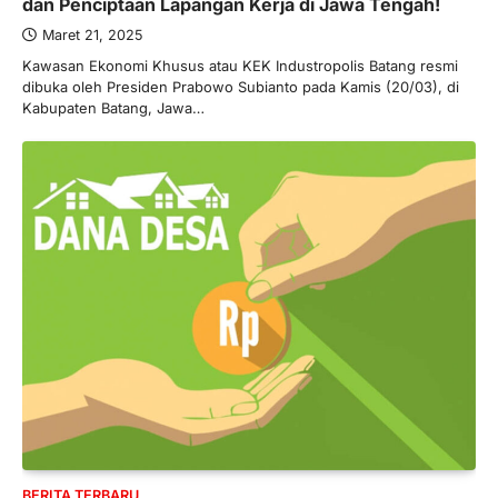
dan Penciptaan Lapangan Kerja di Jawa Tengah!
Maret 21, 2025
Kawasan Ekonomi Khusus atau KEK Industropolis Batang resmi
dibuka oleh Presiden Prabowo Subianto pada Kamis (20/03), di
Kabupaten Batang, Jawa…
BERITA TERBARU
Skema KPR Wiraswasta: Ada
Solusi Pembiayaan Rumah Bagi
Pelaku Usaha?
Januari 27, 2026
PT Bank Tabungan Negara (BTN) baru-
baru ini mengungkapkan skema Kredit
Perumahan Rakyat (KPR) yang dirancang…
3
BERITA TERBARU
Direktur PT GEB Tjandra
BERITA TERBARU