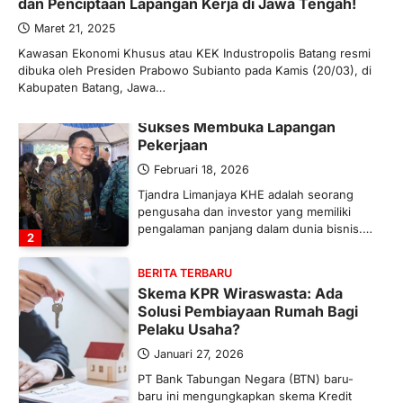
dan Penciptaan Lapangan Kerja di Jawa Tengah!
mengubah peta pasokan komoditas
global, termasuk pupuk. Di tengah
Maret 21, 2025
situasi…
Kawasan Ekonomi Khusus atau KEK Industropolis Batang resmi
1
dibuka oleh Presiden Prabowo Subianto pada Kamis (20/03), di
Kabupaten Batang, Jawa…
BERITA TERBARU
Tjandra Limanjaya: Pengusaha
Sukses Membuka Lapangan
Pekerjaan
Februari 18, 2026
Tjandra Limanjaya KHE adalah seorang
pengusaha dan investor yang memiliki
pengalaman panjang dalam dunia bisnis.…
2
BERITA TERBARU
Skema KPR Wiraswasta: Ada
Solusi Pembiayaan Rumah Bagi
Pelaku Usaha?
Januari 27, 2026
PT Bank Tabungan Negara (BTN) baru-
baru ini mengungkapkan skema Kredit