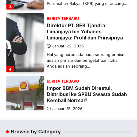
Perumahan Rakyat (KPR) yang dirancang…
3
BERITA TERBARU
Direktur PT GEB Tjandra
Limanjaya bin Yohanes
Limanjaya: Profil dan Prinsipnya
Januari 22, 2026
Hal yang harus ada pada seorang pebisnis
adalah prinsip dan pengetahuan. Jika
Anda adalah seorang…
4
BERITA TERBARU
Impor BBM Sudah Direstui,
Distribusi ke SPBU Swasta Sudah
Kembali Normal?
Januari 15, 2026
Pemerintah melalui Kementerian Energi
dan Sumber Daya Mineral (ESDM) telah
memberikan izin kepada operator SPBU…
Browse by Category
5