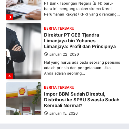
PT Bank Tabungan Negara (BTN) baru-
baru ini mengungkapkan skema Kredit
Perumahan Rakyat (KPR) yang dirancang…
3
BERITA TERBARU
Direktur PT GEB Tjandra
Limanjaya bin Yohanes
Limanjaya: Profil dan Prinsipnya
Januari 22, 2026
Hal yang harus ada pada seorang pebisnis
adalah prinsip dan pengetahuan. Jika
Anda adalah seorang…
4
BERITA TERBARU
Impor BBM Sudah Direstui,
Distribusi ke SPBU Swasta Sudah
Kembali Normal?
Januari 15, 2026
Pemerintah melalui Kementerian Energi
dan Sumber Daya Mineral (ESDM) telah