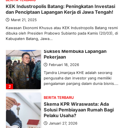
Maret 13, 2026
KEK Industropolis Batang: Peningkatan Investasi
Ketegangan di Timur Tengah mulai
dan Penciptaan Lapangan Kerja di Jawa Tengah!
mengubah peta pasokan komoditas
global, termasuk pupuk. Di tengah
Maret 21, 2025
situasi…
Kawasan Ekonomi Khusus atau KEK Industropolis Batang resmi
1
dibuka oleh Presiden Prabowo Subianto pada Kamis (20/03), di
Kabupaten Batang, Jawa…
BERITA TERBARU
Tjandra Limanjaya: Pengusaha
Sukses Membuka Lapangan
Pekerjaan
Februari 18, 2026
Tjandra Limanjaya KHE adalah seorang
pengusaha dan investor yang memiliki
pengalaman panjang dalam dunia bisnis.…
2
BERITA TERBARU
Skema KPR Wiraswasta: Ada
Solusi Pembiayaan Rumah Bagi
Pelaku Usaha?
Januari 27, 2026