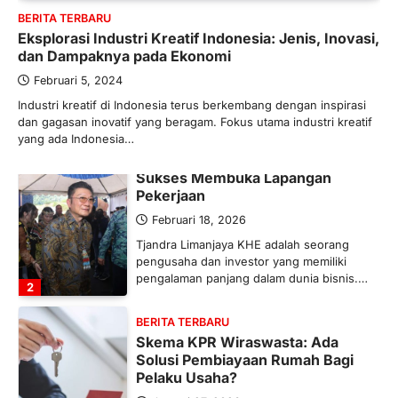
BERITA TERBARU
Maret 13, 2026
Eksplorasi Industri Kreatif Indonesia: Jenis, Inovasi,
Ketegangan di Timur Tengah mulai
dan Dampaknya pada Ekonomi
mengubah peta pasokan komoditas
global, termasuk pupuk. Di tengah
Februari 5, 2024
situasi…
Industri kreatif di Indonesia terus berkembang dengan inspirasi
1
dan gagasan inovatif yang beragam. Fokus utama industri kreatif
yang ada Indonesia…
BERITA TERBARU
Tjandra Limanjaya: Pengusaha
Sukses Membuka Lapangan
Pekerjaan
Februari 18, 2026
Tjandra Limanjaya KHE adalah seorang
pengusaha dan investor yang memiliki
pengalaman panjang dalam dunia bisnis.…
2
BERITA TERBARU
Skema KPR Wiraswasta: Ada
Solusi Pembiayaan Rumah Bagi
Pelaku Usaha?