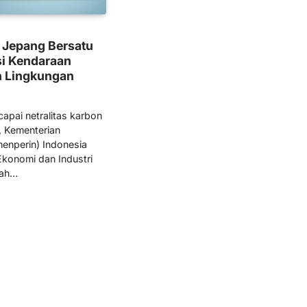
 Jepang Bersatu
si Kendaraan
h Lingkungan
apai netralitas karbon
f, Kementerian
menperin) Indonesia
Ekonomi dan Industri
lah…