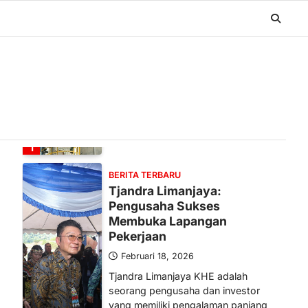
BERITA TERBARU
Banyak Negara Incar Urea RI,
Industri Pupuk Indonesia
Kembali Bergairah?
Maret 13, 2026
Ketegangan di Timur Tengah mulai
mengubah peta pasokan komoditas
global, termasuk pupuk. Di tengah
situasi…
1
BERITA TERBARU
Tjandra Limanjaya:
Pengusaha Sukses
Membuka Lapangan
Pekerjaan
Februari 18, 2026
Tjandra Limanjaya KHE adalah
seorang pengusaha dan investor
yang memiliki pengalaman panjang