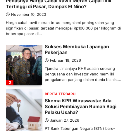
Pedasnya Harga Cabai Rawit Merah CapaiTitik
Ketegangan di Timur Tengah mulai
Tertinggi di Pasar, Dampak El Nino?
mengubah peta pasokan komoditas
global, termasuk pupuk. Di tengah
November 10, 2023
situasi…
Harga cabai rawit merah terus mengalami peningkatan yang
1
signifikan di pasar, tercatat mencapai Rp100.000 per kilogram di
beberapa pasar di…
BERITA TERBARU
Tjandra Limanjaya: Pengusaha
Sukses Membuka Lapangan
Pekerjaan
Februari 18, 2026
Tjandra Limanjaya KHE adalah seorang
pengusaha dan investor yang memiliki
pengalaman panjang dalam dunia bisnis.…
2
BERITA TERBARU
Skema KPR Wiraswasta: Ada
Solusi Pembiayaan Rumah Bagi
Pelaku Usaha?
Januari 27, 2026
PT Bank Tabungan Negara (BTN) baru-