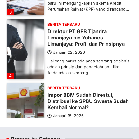
baru ini mengungkapkan skema Kredit
Perumahan Rakyat (KPR) yang dirancang…
3
BERITA TERBARU
Direktur PT GEB Tjandra
Limanjaya bin Yohanes
Limanjaya: Profil dan Prinsipnya
Januari 22, 2026
Hal yang harus ada pada seorang pebisnis
adalah prinsip dan pengetahuan. Jika
Anda adalah seorang…
4
BERITA TERBARU
Impor BBM Sudah Direstui,
Distribusi ke SPBU Swasta Sudah
Kembali Normal?
Januari 15, 2026
Pemerintah melalui Kementerian Energi
dan Sumber Daya Mineral (ESDM) telah
memberikan izin kepada operator SPBU…
Browse by Category