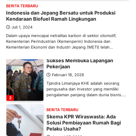
BERITA TERBARU
Maret 13, 2026
Indonesia dan Jepang Bersatu untuk Produksi
Ketegangan di Timur Tengah mulai
Kendaraan Biofuel Ramah Lingkungan
mengubah peta pasokan komoditas
global, termasuk pupuk. Di tengah
Juli 1, 2024
situasi…
Dalam upaya mencapai netralitas karbon di sektor otomotif,
1
Kementerian Perindustrian (Kemenperin) Indonesia dan
Kementerian Ekonomi dan Industri Jepang (METI) telah…
BERITA TERBARU
Tjandra Limanjaya: Pengusaha
Sukses Membuka Lapangan
Pekerjaan
Februari 18, 2026
Tjandra Limanjaya KHE adalah seorang
pengusaha dan investor yang memiliki
pengalaman panjang dalam dunia bisnis.…
2
BERITA TERBARU
Skema KPR Wiraswasta: Ada
Solusi Pembiayaan Rumah Bagi
Pelaku Usaha?