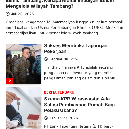
Bisnis Tambang: Kenapa Muhammadiyah Belum
Ketegangan di Timur Tengah mulai
Mengelola Wilayah Tambang?
mengubah peta pasokan komoditas
global, termasuk pupuk. Di tengah
Juli 23, 2025
situasi…
Organisasi keagamaan Muhammadiyah hingga kini belum berhasil
1
mendapatkan Izin Usaha Pertambangan Khusus (IUPK). Meskipun
sempat dijanjikan untuk mengelola wilayah tambang…
BERITA TERBARU
Tjandra Limanjaya: Pengusaha
Sukses Membuka Lapangan
Pekerjaan
Februari 18, 2026
Tjandra Limanjaya KHE adalah seorang
pengusaha dan investor yang memiliki
pengalaman panjang dalam dunia bisnis.…
2
BERITA TERBARU
Skema KPR Wiraswasta: Ada
Solusi Pembiayaan Rumah Bagi
Pelaku Usaha?
Januari 27, 2026
PT Bank Tabungan Negara (BTN) baru-