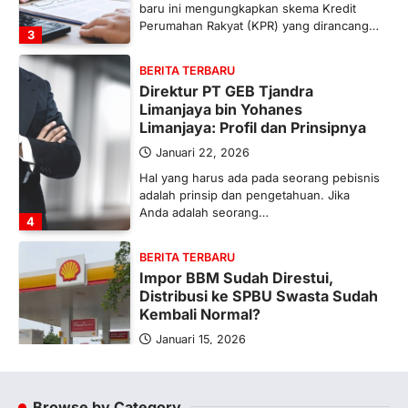
baru ini mengungkapkan skema Kredit
Perumahan Rakyat (KPR) yang dirancang…
3
BERITA TERBARU
Direktur PT GEB Tjandra
Limanjaya bin Yohanes
Limanjaya: Profil dan Prinsipnya
Januari 22, 2026
Hal yang harus ada pada seorang pebisnis
adalah prinsip dan pengetahuan. Jika
Anda adalah seorang…
4
BERITA TERBARU
Impor BBM Sudah Direstui,
Distribusi ke SPBU Swasta Sudah
Kembali Normal?
Januari 15, 2026
Pemerintah melalui Kementerian Energi
dan Sumber Daya Mineral (ESDM) telah
memberikan izin kepada operator SPBU…
Browse by Category