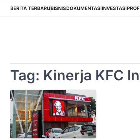
Skip
BERITA TERBARU
BISNIS
DOKUMENTASI
INVESTASI
PROF
to
content
Tag:
Kinerja KFC I