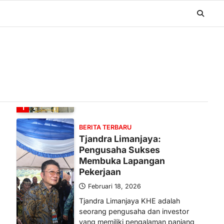
BERITA TERBARU
Banyak Negara Incar Urea RI,
Industri Pupuk Indonesia
Kembali Bergairah?
Maret 13, 2026
Ketegangan di Timur Tengah mulai
mengubah peta pasokan komoditas
global, termasuk pupuk. Di tengah
situasi…
1
BERITA TERBARU
Tjandra Limanjaya:
Pengusaha Sukses
Membuka Lapangan
Pekerjaan
Februari 18, 2026
Tjandra Limanjaya KHE adalah
seorang pengusaha dan investor
yang memiliki pengalaman panjang