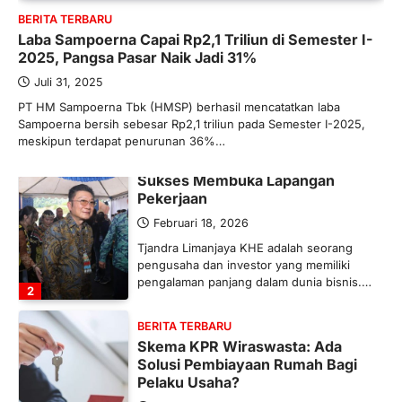
BERITA TERBARU
Maret 13, 2026
Laba Sampoerna Capai Rp2,1 Triliun di Semester I-
Ketegangan di Timur Tengah mulai
2025, Pangsa Pasar Naik Jadi 31%
mengubah peta pasokan komoditas
global, termasuk pupuk. Di tengah
Juli 31, 2025
situasi…
PT HM Sampoerna Tbk (HMSP) berhasil mencatatkan laba
1
Sampoerna bersih sebesar Rp2,1 triliun pada Semester I-2025,
meskipun terdapat penurunan 36%…
BERITA TERBARU
Tjandra Limanjaya: Pengusaha
Sukses Membuka Lapangan
Pekerjaan
Februari 18, 2026
Tjandra Limanjaya KHE adalah seorang
pengusaha dan investor yang memiliki
pengalaman panjang dalam dunia bisnis.…
2
BERITA TERBARU
Skema KPR Wiraswasta: Ada
Solusi Pembiayaan Rumah Bagi
Pelaku Usaha?