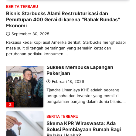
Bergairah?
BERITA TERBARU
Bisnis Starbucks Alami Restrukturisasi dan
Maret 13, 2026
Penutupan 400 Gerai di karena “Babak Bundas”
Ketegangan di Timur Tengah mulai
Ekonomi
mengubah peta pasokan komoditas
global, termasuk pupuk. Di tengah
September 30, 2025
situasi…
Raksasa kedai kopi asal Amerika Serikat, Starbucks menghadapi
1
masa sulit di tengah persaingan yang semakin ketat dan
perubahan perilaku konsumen.…
BERITA TERBARU
Tjandra Limanjaya: Pengusaha
Sukses Membuka Lapangan
Pekerjaan
Februari 18, 2026
Tjandra Limanjaya KHE adalah seorang
pengusaha dan investor yang memiliki
pengalaman panjang dalam dunia bisnis.…
2
BERITA TERBARU
Skema KPR Wiraswasta: Ada
Solusi Pembiayaan Rumah Bagi
Pelaku Usaha?